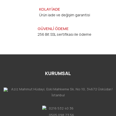
KOLAY İADE
Ürün iade ve değişim garantisi
GÜVENLİ ÖDEME
256 Bit SSL sertifikası ile ödeme
KURUMSAL
Aziz Mahmut Hüdayi, Eski Mahkeme Sk. No:10, 34672 Üsküdar/
İstanbul
0216 532 40 36
0505 098 73 56