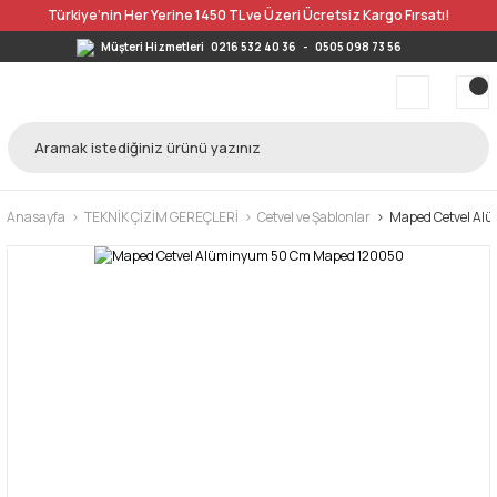
Türkiye’nin Her Yerine 1450 TL ve Üzeri Ücretsiz Kargo Fırsatı!
Müşteri Hizmetleri
0216 532 40 36
-
0505 098 73 56
Anasayfa
TEKNİK ÇİZİM GEREÇLERİ
Cetvel ve Şablonlar
Maped Cetvel Al