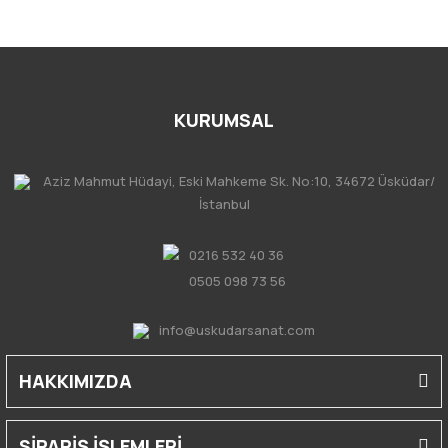
KURUMSAL
Aziz Mahmut Hüdayi, Eski Mahkeme Sk. No:10, 34672 Üsküdar/
İstanbul
0216 532 40 36
0505 098 73 56
info@uskudarsanat.com
HAKKIMIZDA
SİPARİŞ İŞLEMLERİ