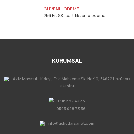
GÜVENLİ ÖDEME
256 Bit SSL sertifikası ile ödeme
KURUMSAL
Aziz Mahmut Hüdayi, Eski Mahkeme Sk. No:10, 34672 Üsküdar/
İstanbul
0216 532 40 36
0505 098 73 56
info@uskudarsanat.com