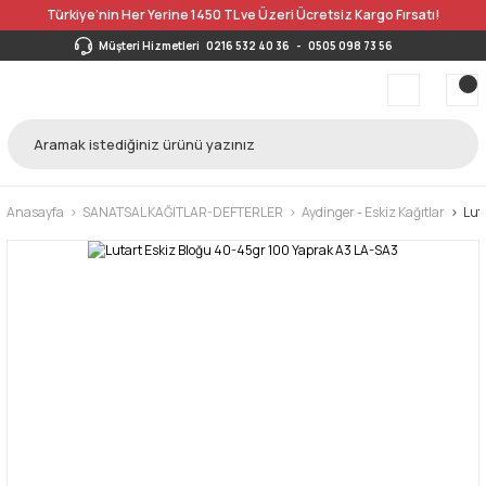
Türkiye’nin Her Yerine 1450 TL ve Üzeri Ücretsiz Kargo Fırsatı!
Müşteri Hizmetleri
0216 532 40 36
-
0505 098 73 56
Anasayfa
SANATSAL KAĞITLAR-DEFTERLER
Aydinger - Eskiz Kağıtlar
Lut