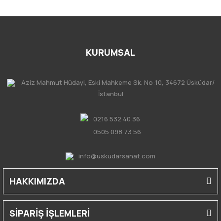
KURUMSAL
Aziz Mahmut Hüdayi, Eski Mahkeme Sk. No:10, 34672 Üsküdar/
İstanbul
0216 532 40 36
0505 098 73 56
info@uskudarsanat.com
HAKKIMIZDA
SİPARİŞ İŞLEMLERİ