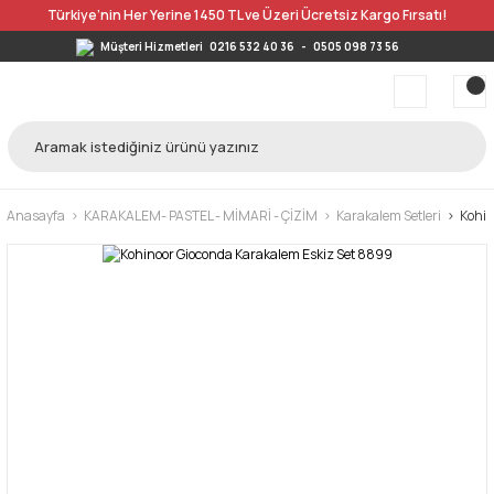
Türkiye’nin Her Yerine 1450 TL ve Üzeri Ücretsiz Kargo Fırsatı!
Müşteri Hizmetleri
0216 532 40 36
-
0505 098 73 56
Anasayfa
KARAKALEM- PASTEL - MİMARİ - ÇİZİM
Karakalem Setleri
Kohin