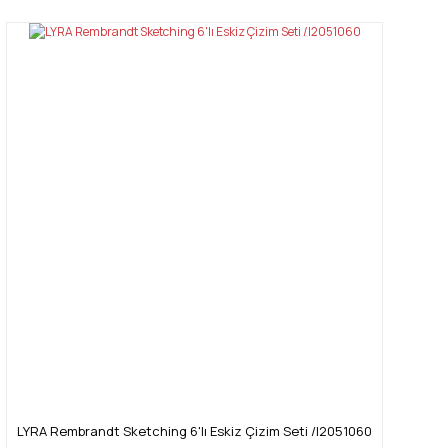
LYRA Rembrandt Sketching 6'lı Eskiz Çizim Seti /l2051060