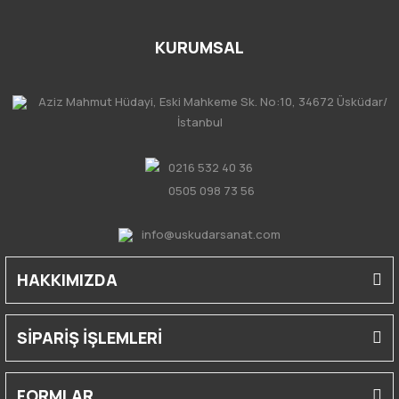
KURUMSAL
Aziz Mahmut Hüdayi, Eski Mahkeme Sk. No:10, 34672 Üsküdar/
İstanbul
0216 532 40 36
0505 098 73 56
info@uskudarsanat.com
HAKKIMIZDA
SİPARİŞ İŞLEMLERİ
FORMLAR