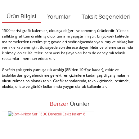
Ürün Bilgisi
Yorumlar
Taksit Seçenekleri
1500 serisi grafit kalemler, oldukça değerli ve tanınmış ürünlerdir. Yüksek
saflıkta grafitten üretilmiş olup, tamamı yapıştırılmıştır. En yüksek kalitede
malzemelerden üretilmiştir; gövdeleri sedir ağacından yapılmış ve birkaç kat
vernikle kaplanmıştır. Bu sayede son derece dayanıklıdır ve bileme sırasında
kırılmayı önler. Kaliteleri hem yeni başlayanları hem de deneyimli teknik
ressamları memnun edecektir.
Grafitin çok geniş yumuşaklık aralığı (8B'den 10H'ye kadar), eskiz ve
taslaklardan gölgelendirme gerektiren çizimlere kadar çeşitli çalışmaların
oluşturulmasına olanak tanır. Grafik sanatlarında, teknik çizimde, resimde,
okulda, ofiste ve günlük kullanımda yaygın olarak kullanılırlar.
Bu ürünün fiyat bilgisi, resim, ürün açıklamalarında ve diğer
Benzer
Ürünler
konularda yetersiz gördüğünüz noktaları öneri formunu kullanarak
Bu ürüne ilk yorumu siz yapın!
tarafımıza iletebilirsiniz.
Görüş ve önerileriniz için teşekkür ederiz.
Yorum Yaz
Ürün resmi kalitesiz, bozuk veya görüntülenemiyor.