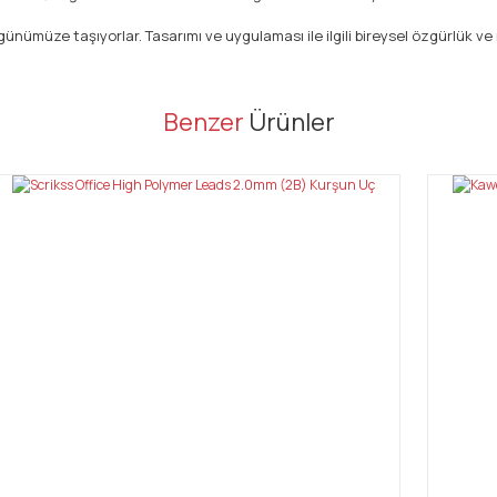
ümüze taşıyorlar. Tasarımı ve uygulaması ile ilgili bireysel özgürlük ve
er konularda yetersiz gördüğünüz noktaları öneri formunu kullanarak tarafı
Benzer
Ürünler
Bu ürüne ilk yorumu siz yapın!
Yorum Yaz
Gönder