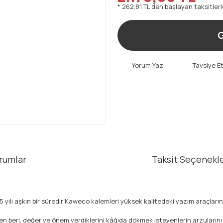
* 262,81 TL den başlayan taksitlerl
G
Yorum Yaz
Tavsiye E
rumlar
Taksit Seçenekle
yılı aşkın bir süredir Kaweco kalemleri yüksek kalitedeki yazım araçlarını
en beri, değer ve önem verdiklerini kâğıda dökmek isteyenlerin arzularını 