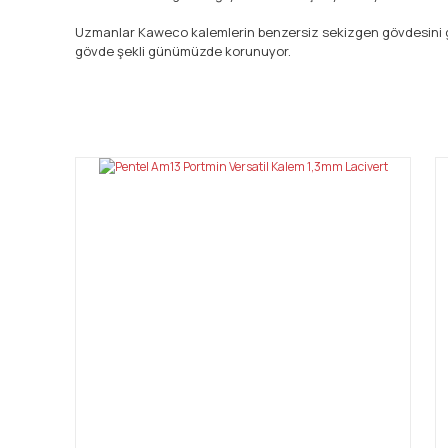
Uzmanlar Kaweco kalemlerin benzersiz sekizgen gövdesini gün
gövde şekli günümüzde korunuyor.
Bu ürünün fiyat bilgisi, resim, ürün açıklamalarında ve diğ
Görüş ve önerileriniz için teşekkür ederiz.
Ürün resmi kalitesiz, bozuk veya görüntülenemiyor.
Ürün açıklamasında eksik bilgiler bulunuyor.
Ürün bilgilerinde hatalar bulunuyor.
Ürün fiyatı diğer sitelerden daha pahalı.
Bu ürüne benzer farklı alternatifler olmalı.