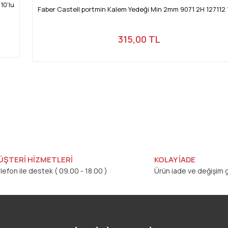
10'lu
Faber Castell portmin Kalem Yedeği Min 2mm 9071 2H 127112 1
315,00 TL
ÜŞTERİ HİZMETLERİ
KOLAY İADE
lefon ile destek ( 09.00 - 18.00 )
Ürün iade ve değişim g