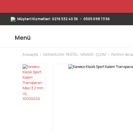
Müşteri Hizmetleri
0216 532 40 36
-
0505 098 73 56
Menü
Anasayfa
KARAKALEM- PASTEL - MİMARİ - ÇİZİM
Portmin Versa