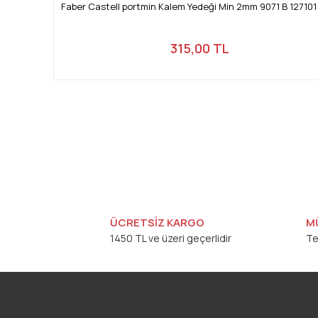
Faber Castell portmin Kalem Yedeği Min 2mm 9071 B 127101 
315,00 TL
ÜCRETSİZ KARGO
M
1450 TL ve üzeri geçerlidir
Te