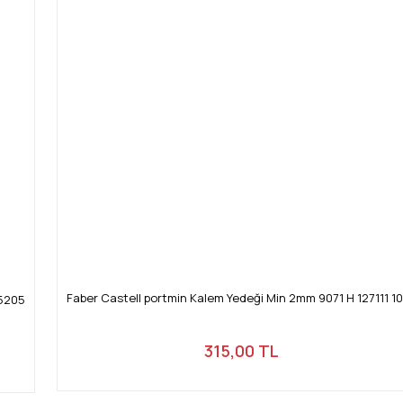
Faber Castell portmin Kalem Yedeği Min 2mm 9071 H 127111 10
 5205
315,00 TL