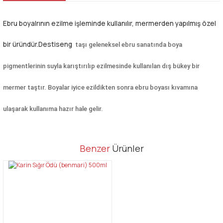
Ebru boyalrının ezilme işleminde kullanılır, mermerden yapılmış özel
bir üründür.Destiseng
taşı geleneksel ebru sanatında boya
pigmentlerinin suyla karıştırılıp ezilmesinde kullanılan dış bükey bir
mermer taştır. Boyalar iyice ezildikten sonra ebru boyası kıvamına
ulaşarak kullanıma hazır hale gelir.
Bu ürünün fiyat bilgisi, resim, ürün açıklamalarında ve diğer
Benzer
Ürünler
konularda yetersiz gördüğünüz noktaları öneri formunu kullanarak
Bu ürüne ilk yorumu siz yapın!
tarafımıza iletebilirsiniz.
Görüş ve önerileriniz için teşekkür ederiz.
Yorum Yaz
Ürün resmi kalitesiz, bozuk veya görüntülenemiyor.
Ürün açıklamasında eksik bilgiler bulunuyor.