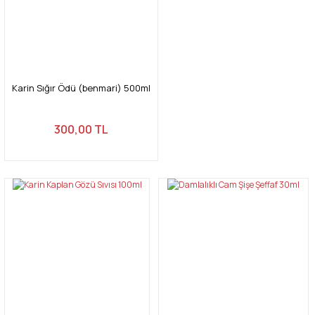
Ürün bilgilerinde hatalar bulunuyor.
Ürün fiyatı diğer sitelerden daha pahalı.
Bu ürüne benzer farklı alternatifler olmalı.
Karin Sığır Ödü (benmari) 500ml
300,00 TL
Gönder