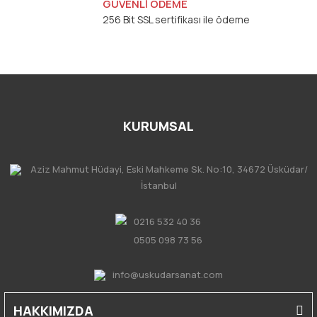
GÜVENLİ ÖDEME
256 Bit SSL sertifikası ile ödeme
KURUMSAL
Aziz Mahmut Hüdayi, Eski Mahkeme Sk. No:10, 34672 Üsküdar/
İstanbul
0216 532 40 36
0505 098 73 56
info@uskudarsanat.com
HAKKIMIZDA