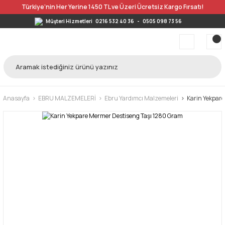
Türkiye’nin Her Yerine 1450 TL ve Üzeri Ücretsiz Kargo Fırsatı!
Müşteri Hizmetleri
0216 532 40 36
-
0505 098 73 56
Anasayfa
EBRU MALZEMELERİ
Ebru Yardımcı Malzemeleri
Karin Yekpar