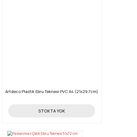
Artdeco Plastik Ebru Teknesi PVC A4 (21x29,7cm)
195,00 TL
STOKTA YOK