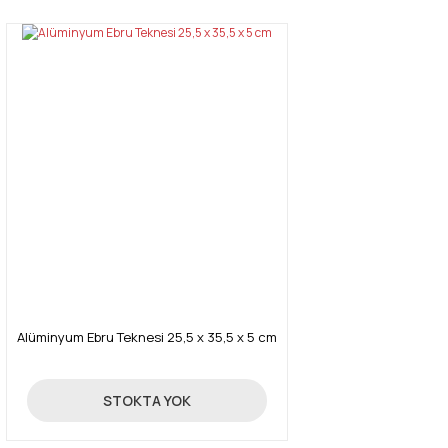
Alüminyum Ebru Teknesi 25,5 x 35,5 x 5 cm
250,00 TL
STOKTA YOK