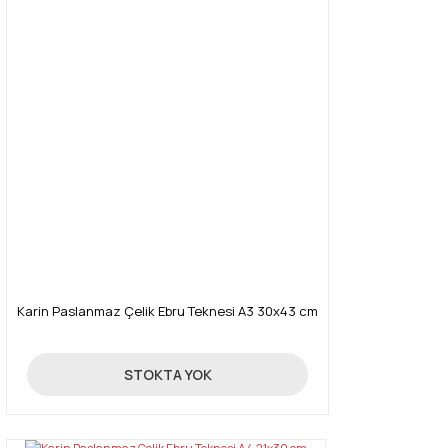
Karin Paslanmaz Çelik Ebru Teknesi A3 30x43 cm
1.300,00 TL
STOKTA YOK