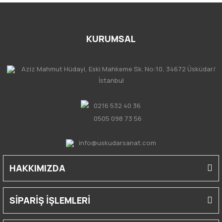
KURUMSAL
Aziz Mahmut Hüdayi, Eski Mahkeme Sk. No:10, 34672 Üsküdar/
İstanbul
0216 532 40 36
0505 098 73 56
info@uskudarsanat.com
HAKKIMIZDA
SİPARİŞ İŞLEMLERİ