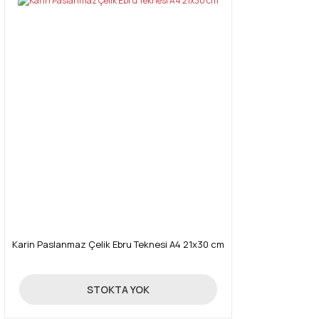
Karin Paslanmaz Çelik Ebru Teknesi A4 21x30 cm
850,00 TL
STOKTA YOK