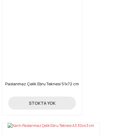
Paslanmaz Çelik Ebru Teknesi 51x72 cm
3.000,00 TL
STOKTA YOK