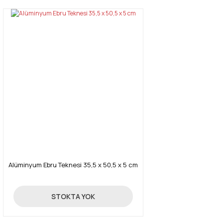
Alüminyum Ebru Teknesi 35,5 x 50,5 x 5 cm
350,00 TL
STOKTA YOK