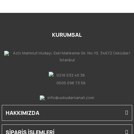
KURUMSAL
Aziz Mahmut Hüdayi, Eski Mahkeme Sk. No:10, 34672 Üsküdar/
İstanbul
0216 532 40 36
0505 098 73 56
info@uskudarsanat.com
HAKKIMIZDA
SİPARİŞ İŞLEMLERİ