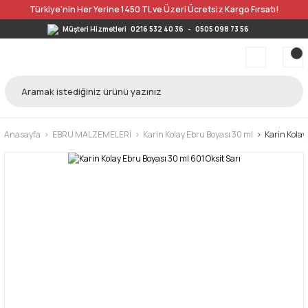
Türkiye’nin Her Yerine 1450 TL ve Üzeri Ücretsiz Kargo Fırsatı!
Müşteri Hizmetleri
0216 532 40 36
-
0505 098 73 56
Anasayfa
EBRU MALZEMELERİ
Karin Kolay Ebru Boyası 30 ml
Karin Kolay