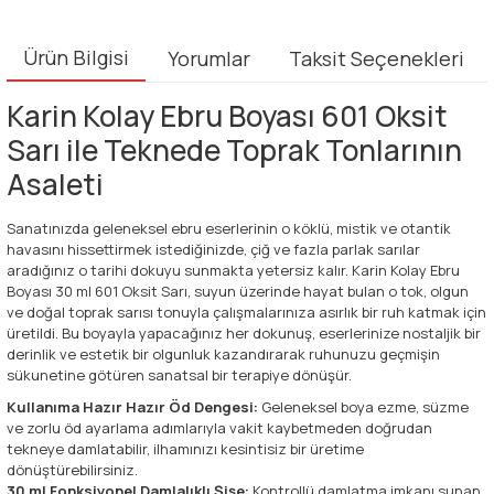
Ürün Bilgisi
Yorumlar
Taksit Seçenekleri
Karin Kolay Ebru Boyası 601 Oksit
Sarı ile Teknede Toprak Tonlarının
Asaleti
Sanatınızda geleneksel ebru eserlerinin o köklü, mistik ve otantik
havasını hissettirmek istediğinizde, çiğ ve fazla parlak sarılar
aradığınız o tarihi dokuyu sunmakta yetersiz kalır. Karin Kolay Ebru
Boyası 30 ml 601 Oksit Sarı, suyun üzerinde hayat bulan o tok, olgun
ve doğal toprak sarısı tonuyla çalışmalarınıza asırlık bir ruh katmak için
üretildi. Bu boyayla yapacağınız her dokunuş, eserlerinize nostaljik bir
derinlik ve estetik bir olgunluk kazandırarak ruhunuzu geçmişin
sükunetine götüren sanatsal bir terapiye dönüşür.
Kullanıma Hazır Hazır Öd Dengesi:
Geleneksel boya ezme, süzme
ve zorlu öd ayarlama adımlarıyla vakit kaybetmeden doğrudan
tekneye damlatabilir, ilhamınızı kesintisiz bir üretime
dönüştürebilirsiniz.
30 ml Fonksiyonel Damlalıklı Şişe:
Kontrollü damlatma imkanı sunan