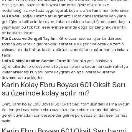
özel şişe ucu sayesinde boyayı tam istediğiniz miktarda ve
hedeflediğiniz noktada uygulayarak boya israfını tamamen önlersiniz.
601 Kodlu Doğal Oksit Sarı Pigment:
Diğer canlı renklerle yan yana
geldiğinde kalitesini koruyan, taban renklerle karıştığında çamurlaşma
yapmayan bu tok ton, eserlerinize anında doğal bir zenginlik ve antik
bir karakter katar.
Pürüzsüz ve Dengeli Yayılım:
Kitre üzerinde homojen bir dairesel
formda yayılarak diğer renkleri zarafetle sıkıştırır ve özellikle zemin
çalışmalarında hatları keskin, pürüzsüz motifler oluşturmanıza imkan
tanır.
Hata Riskini Azaltan Samimi Formül:
Sanata yeni başlayan
öğrencilerden profesyonel atölye sahiplerine kadar herkesin rahatça
kullanabileceği bu yapı, hata kaygısını en aza indirerek üretme
doyumunuzu pekiştirir.
Karin Kolay Ebru Boyası 601 Oksit Sarı
su üzerinde kolay açılır mı?
Evet, Karin Kolay Ebru Boyası 601 Oksit Sarı, formülündeki aslına uygun
öd dengesi sayesinde ebru suyu üzerinde ekstra bir müdahaleye
gerek duymadan son derece dengeli ve pürüzsüz bir dairesel formda
açılır.
Karin Ebru Boyası 601 Oksit Sarı hangi