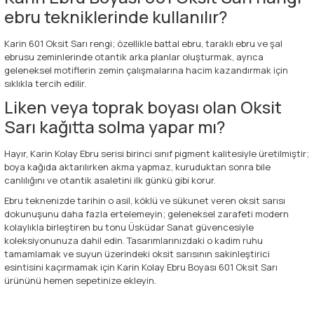
ebru tekniklerinde kullanılır?
Karin 601 Oksit Sarı rengi; özellikle battal ebru, taraklı ebru ve şal
ebrusu zeminlerinde otantik arka planlar oluşturmak, ayrıca
geleneksel motiflerin zemin çalışmalarına hacim kazandırmak için
sıklıkla tercih edilir.
Liken veya toprak boyası olan Oksit
Sarı kağıtta solma yapar mı?
Hayır, Karin Kolay Ebru serisi birinci sınıf pigment kalitesiyle üretilmiştir;
boya kağıda aktarılırken akma yapmaz, kuruduktan sonra bile
canlılığını ve otantik asaletini ilk günkü gibi korur.
Ebru teknenizde tarihin o asil, köklü ve sükunet veren oksit sarısı
dokunuşunu daha fazla ertelemeyin; geleneksel zarafeti modern
kolaylıkla birleştiren bu tonu Üsküdar Sanat güvencesiyle
koleksiyonunuza dahil edin. Tasarımlarınızdaki o kadim ruhu
tamamlamak ve suyun üzerindeki oksit sarısının sakinleştirici
esintisini kaçırmamak için Karin Kolay Ebru Boyası 601 Oksit Sarı
ürününü hemen sepetinize ekleyin.