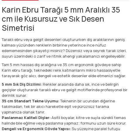
Karin Ebru Tarağı 5 mm Aralıklı 35
cm ile Kusursuz ve Sık Desen
Simetrisi
Taraklı ebru veya gelgit desenleri oluştururken diş aralıklarının geniş
kalması yüzünden renklerin birbirine yeterince ince nüfuz
edememesinden şikayetçi misiniz? Düzensiz veya seyrek tarak izleri,
suyun üzerindeki o zarif ve ritmik ahengi yakalamanızı engelleyebilir.
Tam 5 mm hassas diş aralığına ve 35 cm ergonomik gövdeye sahip
Karin ebru tarağı, teknedeki renk katmanlarını mikro hassasiyetle
tarayarak göz alıcı, dengeli ve estetik desenler elde etmenizi sağlar.
5 mm Sık Diş Dizilimi:
Renkler arasında daha sık, ince ve belirgin
geçişler oluşturarak taraklı ebru ve gelgit motiflerinde profesyonel bir
derinlik sunar.
35 cm Standart Tekne Uyumu:
Teknenin bir ucundan diğerine
takılmadan, tek bir akıcı hareketle eşit ve pürüzsüz tarama
yapmanıza olanak tanır.
Paslanmaz Kaliteli Dişler:
Asitli boyalar, kitre ve suyla sürekli temas
halinde bile eğilme veya paslanma yapmaz; formunu uzun süre korur.
Dengeli ve Ergonomik Gövde Yapısı:
Su yüzeyine paralel tutuşu