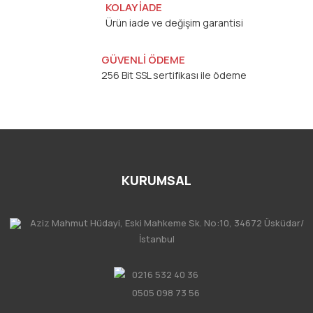
KOLAY İADE
Ürün iade ve değişim garantisi
GÜVENLİ ÖDEME
256 Bit SSL sertifikası ile ödeme
KURUMSAL
Aziz Mahmut Hüdayi, Eski Mahkeme Sk. No:10, 34672 Üsküdar/
İstanbul
0216 532 40 36
0505 098 73 56