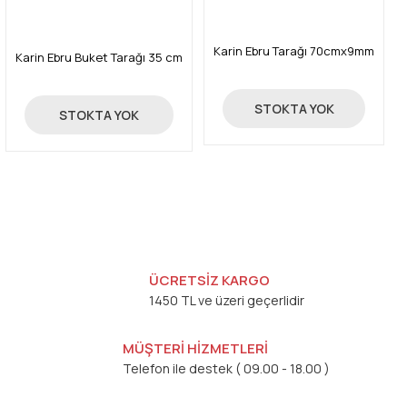
Karin Ebru Tarağı 70cmx9mm
Karin Ebru Buket Tarağı 35 cm
53,61 TL
STOKTA YOK
200,00 TL
STOKTA YOK
ÜCRETSİZ KARGO
1450 TL ve üzeri geçerlidir
MÜŞTERİ HİZMETLERİ
Telefon ile destek ( 09.00 - 18.00 )