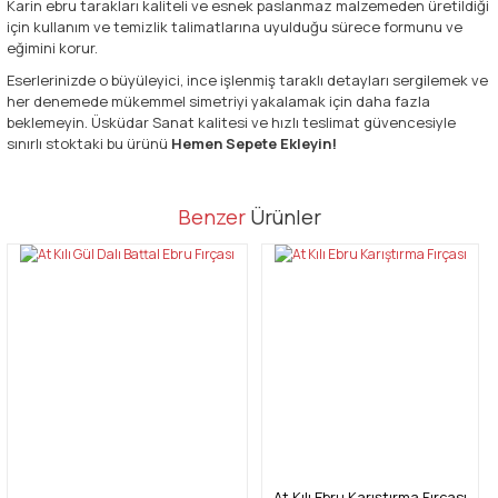
Karin ebru tarakları kaliteli ve esnek paslanmaz malzemeden üretildiği
için kullanım ve temizlik talimatlarına uyulduğu sürece formunu ve
eğimini korur.
Eserlerinizde o büyüleyici, ince işlenmiş taraklı detayları sergilemek ve
her denemede mükemmel simetriyi yakalamak için daha fazla
beklemeyin. Üsküdar Sanat kalitesi ve hızlı teslimat güvencesiyle
sınırlı stoktaki bu ürünü
Hemen Sepete Ekleyin!
Bu ürünün fiyat bilgisi, resim, ürün açıklamalarında ve diğer
Benzer
Ürünler
konularda yetersiz gördüğünüz noktaları öneri formunu kullanarak
Bu ürüne ilk yorumu siz yapın!
tarafımıza iletebilirsiniz.
Görüş ve önerileriniz için teşekkür ederiz.
Yorum Yaz
Ürün resmi kalitesiz, bozuk veya görüntülenemiyor.
Ürün açıklamasında eksik bilgiler bulunuyor.
Ürün bilgilerinde hatalar bulunuyor.
Ürün fiyatı diğer sitelerden daha pahalı.
Bu ürüne benzer farklı alternatifler olmalı.
At Kılı Ebru Karıştırma Fırçası