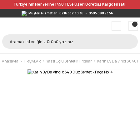
Türkiye’nin Her Yerine 1450 TL ve Üzeri Ücretsiz Kargo Fırsatı!
Müşteri Hizmetleri
0216 532 40 36
-
0505 098 73 56
Anasayfa
FIRÇALAR
Yassı Uçlu Sentetik Fırçalar
Karin By Da Vinci 8640 D