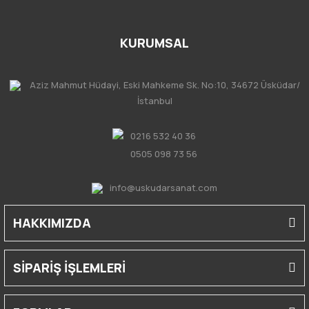
KURUMSAL
Aziz Mahmut Hüdayi, Eski Mahkeme Sk. No:10, 34672 Üsküdar/
İstanbul
0216 532 40 36
0505 098 73 56
info@uskudarsanat.com
HAKKIMIZDA
SİPARİŞ İŞLEMLERİ