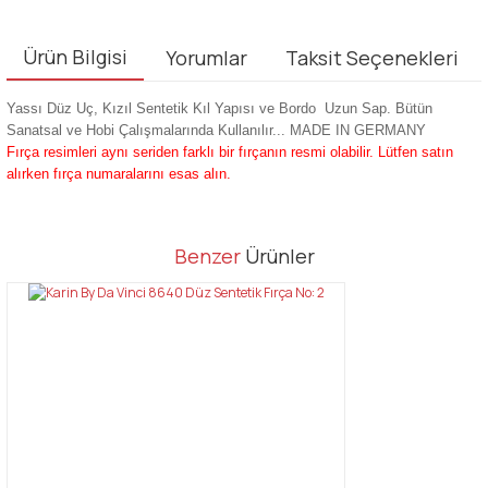
Ürün Bilgisi
Yorumlar
Taksit Seçenekleri
Yassı Düz
Uç, Kızıl Sentetik Kıl Yapısı ve Bordo Uzun Sap. Bütün
Sanatsal ve Hobi Çalışmalarında Kullanılır... MADE IN GERMANY
Fırça resimleri aynı seriden farklı bir fırçanın resmi olabilir. Lütfen satın
alırken fırça numaralarını esas alın.
Bu ürünün fiyat bilgisi, resim, ürün açıklamalarında ve diğer
Benzer
Ürünler
konularda yetersiz gördüğünüz noktaları öneri formunu kullanarak
Bu ürüne ilk yorumu siz yapın!
tarafımıza iletebilirsiniz.
Görüş ve önerileriniz için teşekkür ederiz.
Yorum Yaz
Ürün resmi kalitesiz, bozuk veya görüntülenemiyor.
Ürün açıklamasında eksik bilgiler bulunuyor.
Ürün bilgilerinde hatalar bulunuyor.
Ürün fiyatı diğer sitelerden daha pahalı.