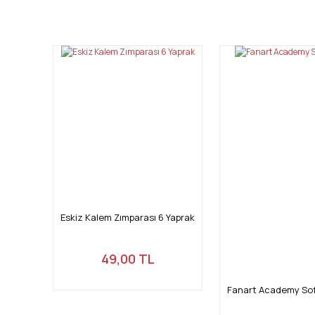
Bu ürünün fiyat bilgisi, resim, ürün açıklamalarında ve diğ
Görüş ve önerileriniz için teşekkür ederiz.
Ürün resmi kalitesiz, bozuk veya görüntülenemiyor.
Ürün açıklamasında eksik bilgiler bulunuyor.
Ürün bilgilerinde hatalar bulunuyor.
Ürün fiyatı diğer sitelerden daha pahalı.
Bu ürüne benzer farklı alternatifler olmalı.
Eskiz Kalem Zımparası 6 Yaprak
49,00 TL
Fanart Academy Soft 