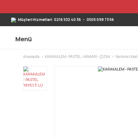
Müşteri Hizmetleri
0216 532 40 36
-
0505 098 73 56
Menü
Anasayfa
KARAKALEM- PASTEL - MİMARİ - ÇİZİM
Yardımcı Mal