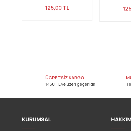
125,00 TL
125
ÜCRETSİZ KARGO
M
1450 TL ve üzeri geçerlidir
Te
KURUMSAL
HAKKIM