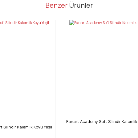
er konularda yetersiz gördüğünüz noktaları öneri formunu kullanarak tarafı
Benzer
Ürünler
Bu ürüne ilk yorumu siz yapın!
Yorum Yaz
Gönder
Fanart Academy Soft Silindir Kalemlik
Silindir Kalemlik Koyu Yeşil