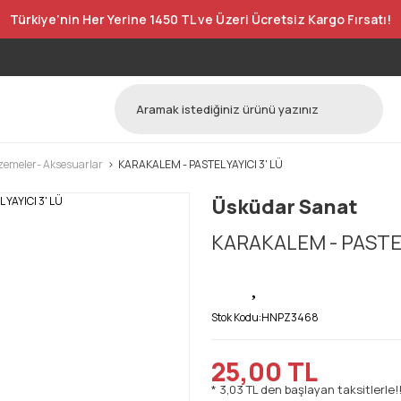
Türkiye’nin Her Yerine 1450 TL ve Üzeri Ücretsiz Kargo Fırsatı!
zemeler- Aksesuarlar
KARAKALEM - PASTEL YAYICI 3' LÜ
Üsküdar Sanat
KARAKALEM - PASTEL 
Stok Kodu:
HNPZ3468
25,00 TL
* 3,03 TL den başlayan taksitlerle!