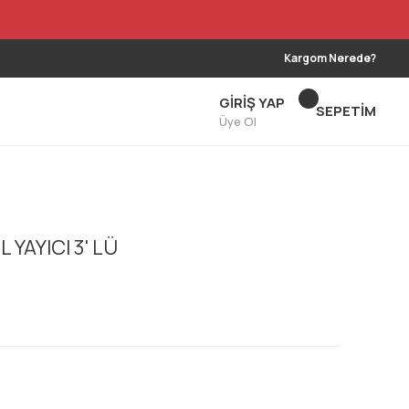
Kargom Nerede?
GİRİŞ YAP
SEPETİM
Üye Ol
YAYICI 3' LÜ
!