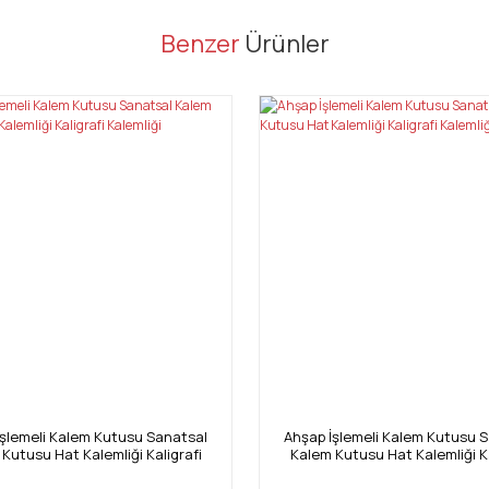
er konularda yetersiz gördüğünüz noktaları öneri formunu kullanarak tarafı
Benzer
Ürünler
Bu ürüne ilk yorumu siz yapın!
Yorum Yaz
Gönder
İşlemeli Kalem Kutusu Sanatsal
Ahşap İşlemeli Kalem Kutusu 
Kutusu Hat Kalemliği Kaligrafi
Kalem Kutusu Hat Kalemliği Ka
Kalemliği
Kalemliği