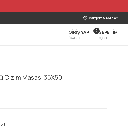
Kargom Nerede?
0
GİRİŞ YAP
SEPETİM
Üye Ol
0,00 TL
tü Çizim Masası 35X50
e!!