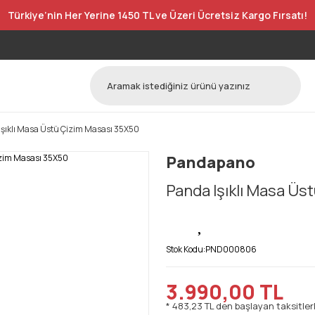
Türkiye’nin Her Yerine 1450 TL ve Üzeri Ücretsiz Kargo Fırsatı!
Işıklı Masa Üstü Çizim Masası 35X50
Pandapano
Panda Işıklı Masa Üs
Stok Kodu:
PND000806
3.990,00 TL
* 483,23 TL den başlayan taksitlerl