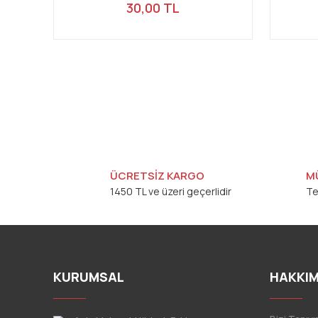
30,00 TL
ÜCRETSİZ KARGO
M
1450 TL ve üzeri geçerlidir
Te
KURUMSAL
HAKKIM