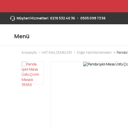
Müşteri Hizmetleri
0216 532 40 36
-
0505 098 73 56
Menü
Anasayfa
HAT MALZEMELERİ
Diğer Hat Malzemeleri
Panda 