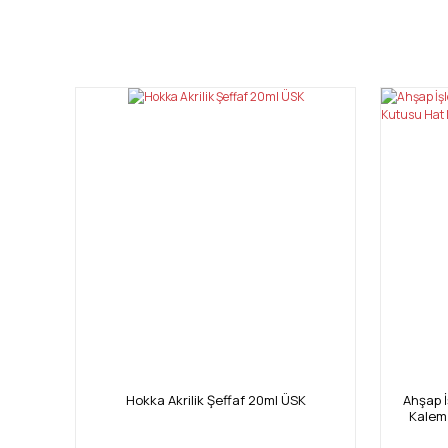
Bu ürünün fiyat bilgisi, resim, ürün açıklamalarında ve diğ
Görüş ve önerileriniz için teşekkür ederiz.
Ürün resmi kalitesiz, bozuk veya görüntülenemiyor.
Ürün açıklamasında eksik bilgiler bulunuyor.
Ürün bilgilerinde hatalar bulunuyor.
Ürün fiyatı diğer sitelerden daha pahalı.
Bu ürüne benzer farklı alternatifler olmalı.
Hokka Akrilik Şeffaf 20ml ÜSK
Ahşap 
Kalem 