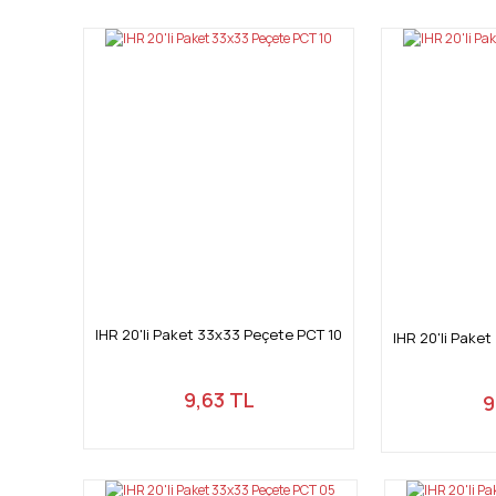
Ürün resmi kalitesiz, bozuk veya görüntülenemiyor.
Ürün açıklamasında eksik bilgiler bulunuyor.
Ürün bilgilerinde hatalar bulunuyor.
Ürün fiyatı diğer sitelerden daha pahalı.
Bu ürüne benzer farklı alternatifler olmalı.
IHR 20'li Paket 33x33 Peçete PCT 10
IHR 20'li Pake
9,63 TL
9