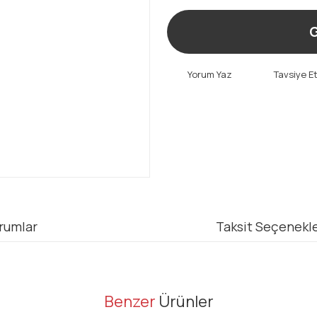
G
Yorum Yaz
Tavsiye E
rumlar
Taksit Seçenekle
er konularda yetersiz gördüğünüz noktaları öneri formunu kullanarak tarafı
Benzer
Ürünler
Bu ürüne ilk yorumu siz yapın!