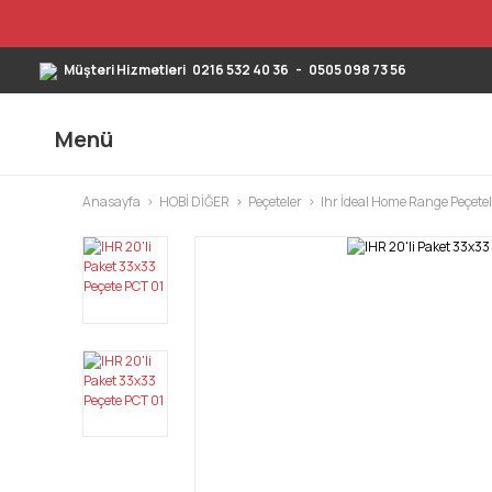
Müşteri Hizmetleri
0216 532 40 36
-
0505 098 73 56
Menü
Anasayfa
HOBİ DİĞER
Peçeteler
Ihr İdeal Home Range Peçetel