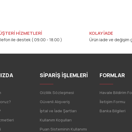
ÜŞTERİ HİZMETLERİ
KOLAY İADE
lefon ile destek ( 09.00 - 18.00 )
Ürün iade ve değişim g
IZDA
SİPARİŞ İŞLEMLERİ
FORMLAR
n
Gizlilik Sözleşmesi
Havale Bildirim F
yoruz?
Güvenli Alışveriş
İletişim Formu
?
İptal ve İade Şartları
Banka Bilgileri
zmetleri
Kullanım Koşulları
i
Puan Sisteminin Kullanımı