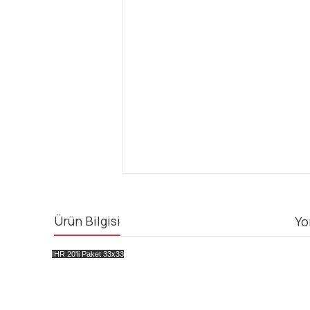
Ürün Bilgisi
Yo
IHR 20'li Paket 33x33
Bu ürünün fiyat bilgisi, resim, ürün açıklamalarında ve diğ
Görüş ve önerileriniz için teşekkür ederiz.