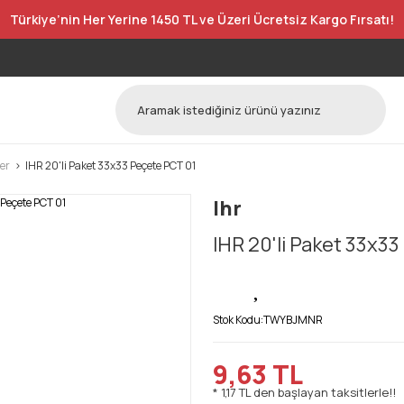
Türkiye’nin Her Yerine 1450 TL ve Üzeri Ücretsiz Kargo Fırsatı!
er
IHR 20'li Paket 33x33 Peçete PCT 01
Ihr
IHR 20'li Paket 33x3
Stok Kodu:
TWYBJMNR
9,63 TL
* 1,17 TL den başlayan taksitlerle!!