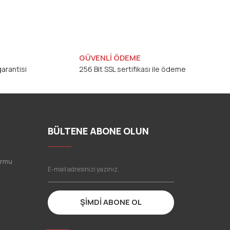
GÜVENLİ ÖDEME
arantisi
256 Bit SSL sertifikası ile ödeme
BÜLTENE ABONE OLUN
ormu
ŞİMDİ ABONE OL