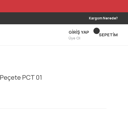
Kargom Nerede?
GİRİŞ YAP
SEPETİM
Üye Ol
3 Peçete PCT 01