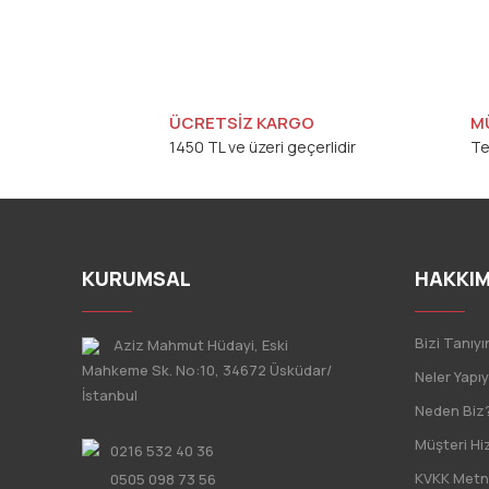
ÜCRETSİZ KARGO
M
1450 TL ve üzeri geçerlidir
Te
KURUMSAL
HAKKIM
Bizi Tanıyı
Aziz Mahmut Hüdayi, Eski
Mahkeme Sk. No:10, 34672 Üsküdar/
Neler Yapı
İstanbul
Neden Biz
Müşteri Hi
0216 532 40 36
KVKK Metn
0505 098 73 56