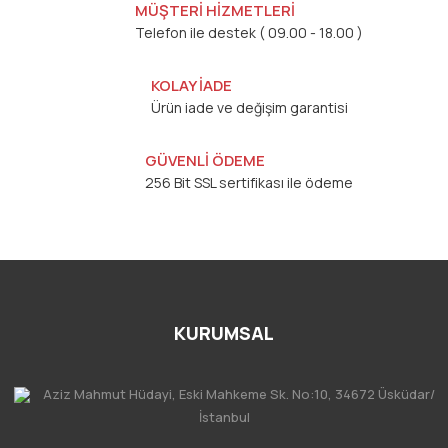
MÜŞTERİ HİZMETLERİ
Telefon ile destek ( 09.00 - 18.00 )
KOLAY İADE
Ürün iade ve değişim garantisi
GÜVENLİ ÖDEME
256 Bit SSL sertifikası ile ödeme
KURUMSAL
Aziz Mahmut Hüdayi, Eski Mahkeme Sk. No:10, 34672 Üsküdar/
İstanbul