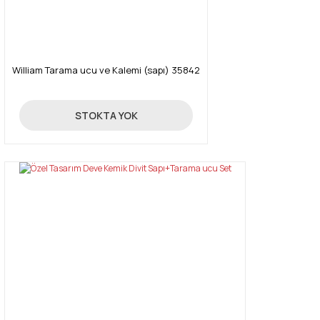
William Tarama ucu ve Kalemi (sapı) 35842
25,00 TL
STOKTA YOK