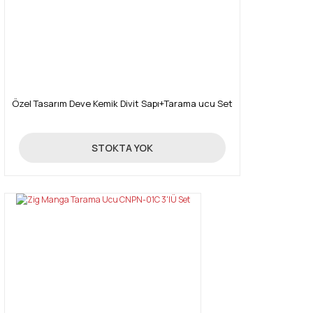
Özel Tasarım Deve Kemik Divit Sapı+Tarama ucu Set
49,67 TL
STOKTA YOK