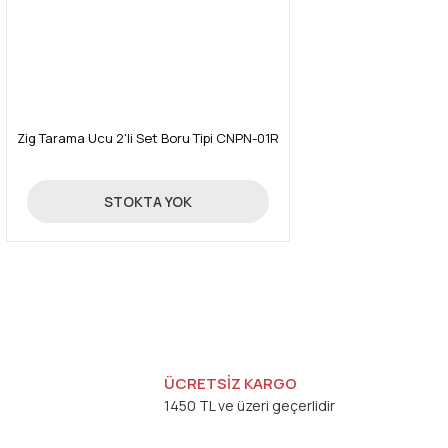
Zig Tarama Ucu 2'li Set Boru Tipi CNPN-01R
293,00 TL
STOKTA YOK
ÜCRETSİZ KARGO
1450 TL ve üzeri geçerlidir