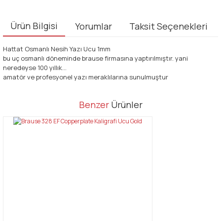
Ürün Bilgisi
Yorumlar
Taksit Seçenekleri
Hattat Osmanlı Nesih Yazı Ucu 1mm
bu uç osmanlı döneminde brause firmasına yaptırılmıştır. yani
neredeyse 100 yıllık...
amatör ve profesyonel yazı meraklılarına sunulmuştur
Bu ürünün fiyat bilgisi, resim, ürün açıklamalarında ve diğer
Benzer
Ürünler
konularda yetersiz gördüğünüz noktaları öneri formunu kullanarak
Bu ürüne ilk yorumu siz yapın!
tarafımıza iletebilirsiniz.
Görüş ve önerileriniz için teşekkür ederiz.
Yorum Yaz
Ürün resmi kalitesiz, bozuk veya görüntülenemiyor.
Ürün açıklamasında eksik bilgiler bulunuyor.
Ürün bilgilerinde hatalar bulunuyor.
Ürün fiyatı diğer sitelerden daha pahalı.
Bu ürüne benzer farklı alternatifler olmalı.