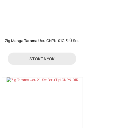
Zig Manga Tarama Ucu CNPN-01C 3'lÜ Set
316,00 TL
STOKTA YOK