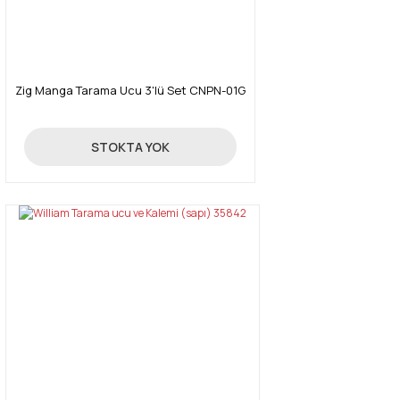
Zig Manga Tarama Ucu 3'lü Set CNPN-01G
293,00 TL
STOKTA YOK