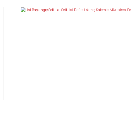
Yorum Yaz
a
Gönder