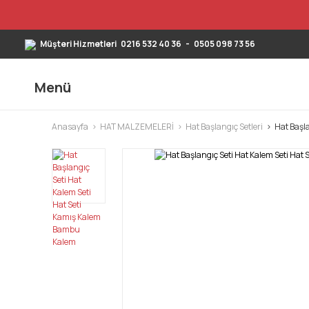
Müşteri Hizmetleri
0216 532 40 36
-
0505 098 73 56
Menü
Anasayfa
HAT MALZEMELERİ
Hat Başlangıç Setleri
Hat Başl