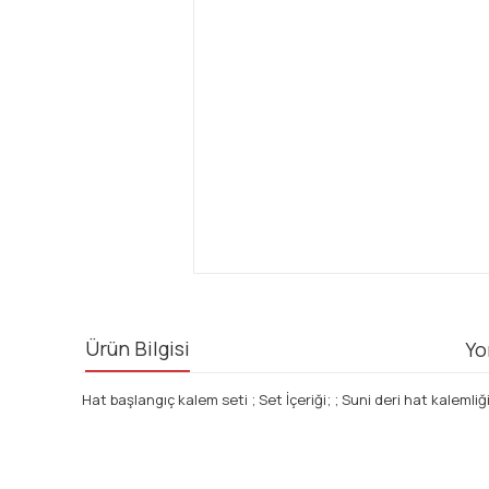
Ürün Bilgisi
Yo
Hat başlangıç kalem seti ; Set İçeriği; ; Suni deri hat kalemli
Bu ürünün fiyat bilgisi, resim, ürün açıklamalarında ve diğ
Görüş ve önerileriniz için teşekkür ederiz.