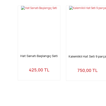
Ürün resmi kalitesiz, bozuk veya görüntülenemiyor.
Ürün açıklamasında eksik bilgiler bulunuyor.
Ürün bilgilerinde hatalar bulunuyor.
Ürün fiyatı diğer sitelerden daha pahalı.
Bu ürüne benzer farklı alternatifler olmalı.
Hat Sanatı Başlangıç Seti
Kalemlikli Hat Seti 9 parç
425,00 TL
750,00 TL