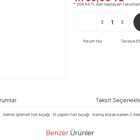
* 206,49 TL den başlayan taksitlerl
Yorum Yaz
Tavsiye E
rumlar
Taksit Seçenekle
ği ; Kemik işlemeli hat bıçağı ; El yapımı hat bıçağı ; Kamış boyalı kalem 2
er konularda yetersiz gördüğünüz noktaları öneri formunu kullanarak tarafı
Benzer
Ürünler
Bu ürüne ilk yorumu siz yapın!