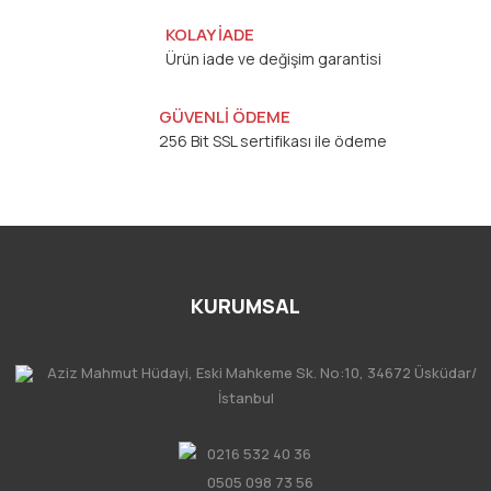
KOLAY İADE
Ürün iade ve değişim garantisi
GÜVENLİ ÖDEME
256 Bit SSL sertifikası ile ödeme
KURUMSAL
Aziz Mahmut Hüdayi, Eski Mahkeme Sk. No:10, 34672 Üsküdar/
İstanbul
0216 532 40 36
0505 098 73 56