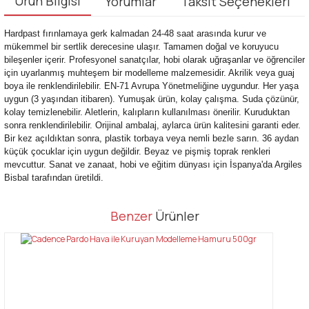
Ürün Bilgisi
Yorumlar
Taksit Seçenekleri
Hardpast fırınlamaya gerk kalmadan 24-48 saat arasında kurur ve
mükemmel bir sertlik derecesine ulaşır. Tamamen doğal ve koruyucu
bileşenler içerir. Profesyonel sanatçılar, hobi olarak uğraşanlar ve öğrenciler
için uyarlanmış muhteşem bir modelleme malzemesidir. Akrilik veya guaj
boya ile renklendirilebilir. EN-71 Avrupa Yönetmeliğine uygundur. Her yaşa
uygun (3 yaşından itibaren). Yumuşak ürün, kolay çalışma. Suda çözünür,
kolay temizlenebilir. Aletlerin, kalıpların kullanılması önerilir. Kuruduktan
sonra renklendirilebilir. Orijinal ambalaj, aylarca ürün kalitesini garanti eder.
Bir kez açıldıktan sonra, plastik torbaya veya nemli bezle sarın. 36 aydan
küçük çocuklar için uygun değildir. Beyaz ve pişmiş toprak renkleri
mevcuttur. Sanat ve zanaat, hobi ve eğitim dünyası için İspanya'da Argiles
Bisbal tarafından üretildi.
Bu ürünün fiyat bilgisi, resim, ürün açıklamalarında ve diğer
Benzer
Ürünler
konularda yetersiz gördüğünüz noktaları öneri formunu kullanarak
Bu ürüne ilk yorumu siz yapın!
tarafımıza iletebilirsiniz.
Görüş ve önerileriniz için teşekkür ederiz.
Yorum Yaz
Ürün resmi kalitesiz, bozuk veya görüntülenemiyor.
Ürün açıklamasında eksik bilgiler bulunuyor.