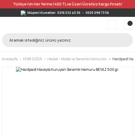
Türkiye’nin Her Yerine 1450 TL ve Üzeri Ücretsiz Kargo Fırsatı!
Müşteri Hizmetleri
0216 532 40 36
-
0505 098 73 56
Anasayfa
HOBİ DİĞER
Heykel - Model ve Seramik Hamurları
Hardpast Hav