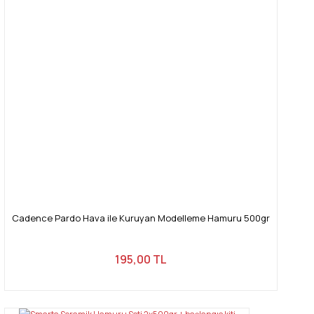
Ürün bilgilerinde hatalar bulunuyor.
Ürün fiyatı diğer sitelerden daha pahalı.
Bu ürüne benzer farklı alternatifler olmalı.
Gönder
Cadence Pardo Hava ile Kuruyan Modelleme Hamuru 500gr
195,00 TL