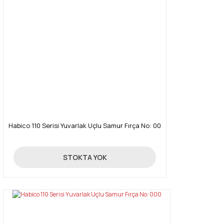
Habico 110 Serisi Yuvarlak Uçlu Samur Fırça No: 00
285,00 TL
STOKTA YOK