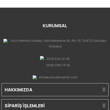
KURUMSAL
Aziz Mahmut Hüdayi, Eski Mahkeme Sk. No:10, 34672 Üsküdar/
İstanbul
0216 532 40 36
0505 098 73 56
info@uskudarsanat.com
HAKKIMIZDA
SİPARİŞ İŞLEMLERİ