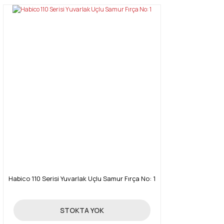
Habico 110 Serisi Yuvarlak Uçlu Samur Fırça No: 1
285,00 TL
STOKTA YOK