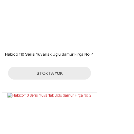
Bu ürüne benzer farklı alternatifler olmalı.
Gönder
Habico 110 Serisi Yuvarlak Uçlu Samur Fırça No: 4
459,00 TL
STOKTA YOK