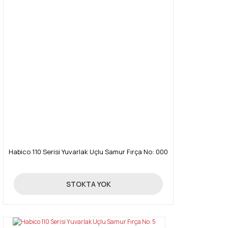
Habico 110 Serisi Yuvarlak Uçlu Samur Fırça No: 000
285,00 TL
STOKTA YOK