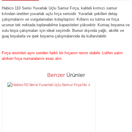
Habico 110 Serisi Yuvarlak Uçlu Samur Fırça, kaliteli kırmızı samur
kılından üretilen yuvarlak uçlu fırça serisidir. Yuvarlak şekilleri detay
çalışmalarını ve vurgulamaları kolaylaştırır. Kılların su tutma ve fırça
ucunun tek noktada toplanabilme kapasiteleri yüksektir. Kumaş boyama ve
sulu boya çalışmaları için ideal seçimdir. Bunun dışında yağlı, akrilik ve
guaj boyalarla ve ipek boyama çalışmalarında da kullanılabilir.
Fırça resimleri aynı seriden farklı bir fırçanın resmi olabilir. Lütfen satın
alırken fırça numaralarını esas alın.
Bu ürünün fiyat bilgisi, resim, ürün açıklamalarında ve diğer
Benzer
Ürünler
konularda yetersiz gördüğünüz noktaları öneri formunu kullanarak
Bu ürüne ilk yorumu siz yapın!
tarafımıza iletebilirsiniz.
Görüş ve önerileriniz için teşekkür ederiz.
Yorum Yaz
Ürün resmi kalitesiz, bozuk veya görüntülenemiyor.
Ürün açıklamasında eksik bilgiler bulunuyor.
Ürün bilgilerinde hatalar bulunuyor.
Ürün fiyatı diğer sitelerden daha pahalı.