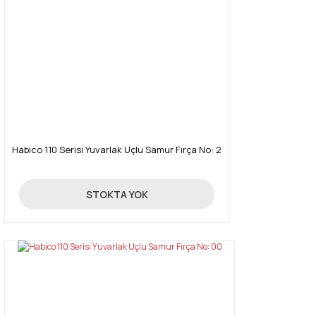
Habico 110 Serisi Yuvarlak Uçlu Samur Fırça No: 2
334,00 TL
STOKTA YOK