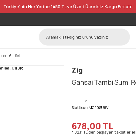
Türkiye’nin Her Yerine 1450 TL ve Üzeri Ücretsiz Kargo Fırsatı!
eri, 6'lı Set
Zig
Gansai Tambi Sumi Ren
Stok Kodu:
MC20SU6V
678,00 TL
* 82,11 TL den başlayan taksitlerle!