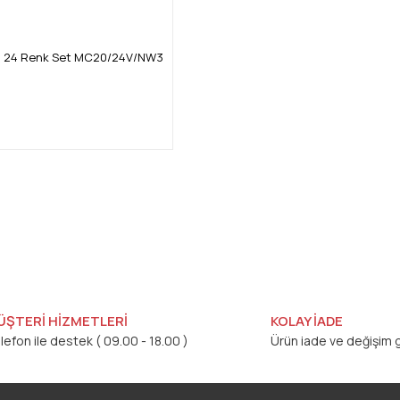
eti 24 Renk Set MC20/24V/NW3
ÜŞTERİ HİZMETLERİ
KOLAY İADE
lefon ile destek ( 09.00 - 18.00 )
Ürün iade ve değişim g