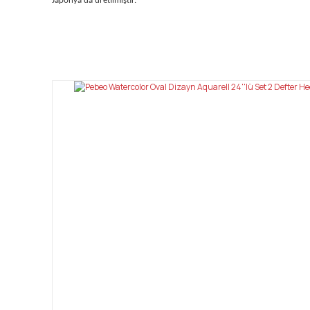
Japonya'da üretilmiştir.
Bu ürünün fiyat bilgisi, resim, ürün açıklamalarında ve diğ
Görüş ve önerileriniz için teşekkür ederiz.
Ürün resmi kalitesiz, bozuk veya görüntülenemiyor.
Ürün açıklamasında eksik bilgiler bulunuyor.
Ürün bilgilerinde hatalar bulunuyor.
Ürün fiyatı diğer sitelerden daha pahalı.
Bu ürüne benzer farklı alternatifler olmalı.