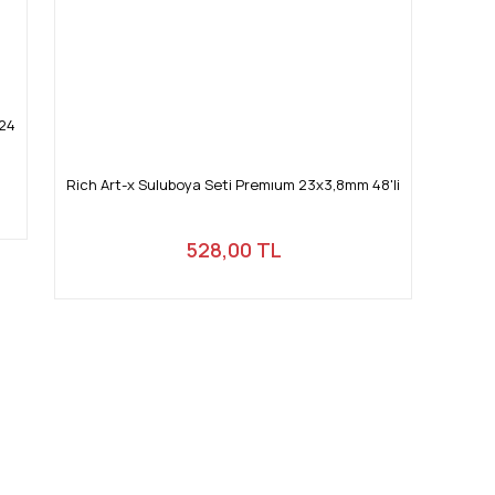
W24
Rich Art-x Suluboya Seti Premıum 23x3,8mm 48'li
528,00 TL