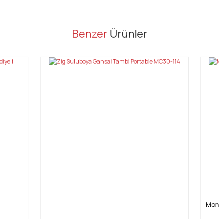
er konularda yetersiz gördüğünüz noktaları öneri formunu kullanarak tarafı
Benzer
Ürünler
Bu ürüne ilk yorumu siz yapın!
Yorum Yaz
Gönder
Mon