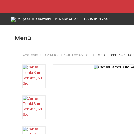
Müşteri Hizmetleri
0216 532 40 36
-
0505 098 73 56
Menü
Anasayfa
BOYALAR
Sulu Boya Setleri
Gansai Tambi Sumi Renkl