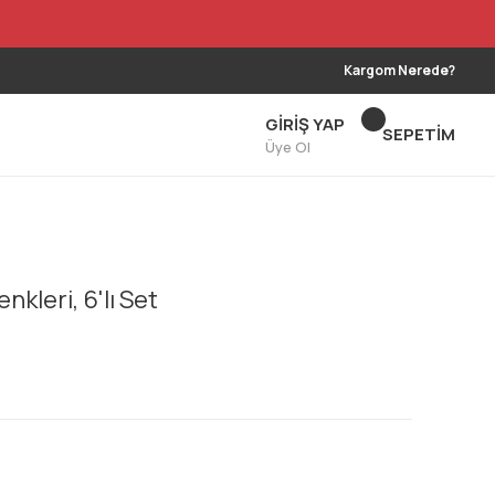
Kargom Nerede?
GİRİŞ YAP
SEPETİM
Üye Ol
kleri, 6'lı Set
!