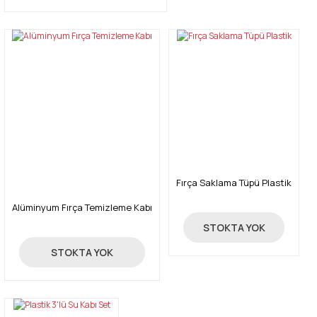
Fırça Saklama Tüpü Plastik
Alüminyum Fırça Temizleme Kabı
144,00 TL
STOKTA YOK
375,00 TL
STOKTA YOK