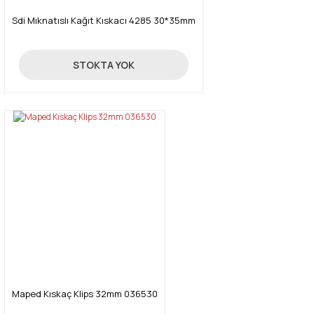
Sdi Mıknatıslı Kağıt Kıskacı 4285 30*35mm
66,00 TL
STOKTA YOK
Maped Kıskaç Klips 32mm 036530