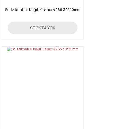
Sdi Mıknatıslı Kağıt Kıskacı 4286 30*40mm
85,00 TL
STOKTA YOK