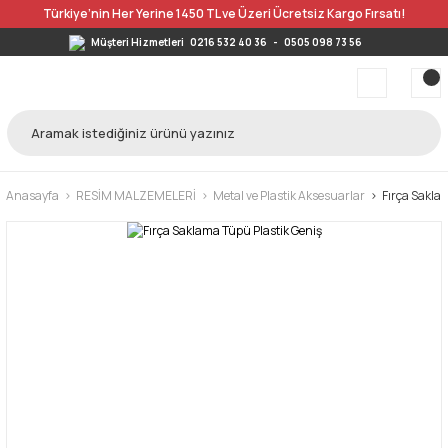
Türkiye’nin Her Yerine 1450 TL ve Üzeri Ücretsiz Kargo Fırsatı!
Müşteri Hizmetleri
0216 532 40 36
-
0505 098 73 56
Anasayfa
RESİM MALZEMELERİ
Metal ve Plastik Aksesuarlar
Fırça Sakla