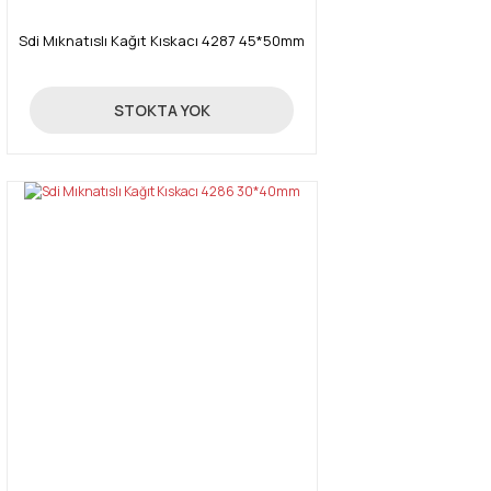
Sdi Mıknatıslı Kağıt Kıskacı 4287 45*50mm
45,00 TL
STOKTA YOK