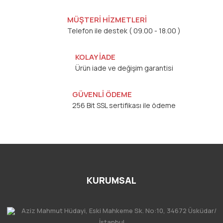
MÜŞTERİ HİZMETLERİ
Telefon ile destek ( 09.00 - 18.00 )
KOLAY İADE
Ürün iade ve değişim garantisi
GÜVENLİ ÖDEME
256 Bit SSL sertifikası ile ödeme
KURUMSAL
Aziz Mahmut Hüdayi, Eski Mahkeme Sk. No:10, 34672 Üsküdar/
İstanbul