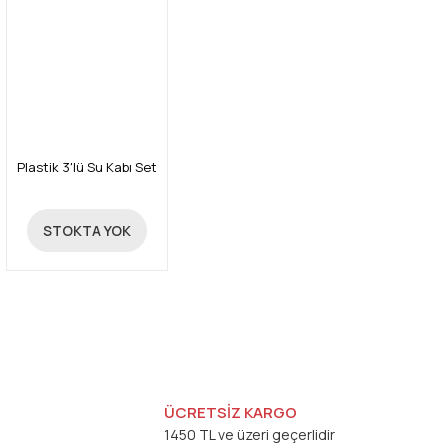
Plastik 3'lü Su Kabı Set
3,04 TL
STOKTA YOK
ÜCRETSİZ KARGO
1450 TL ve üzeri geçerlidir