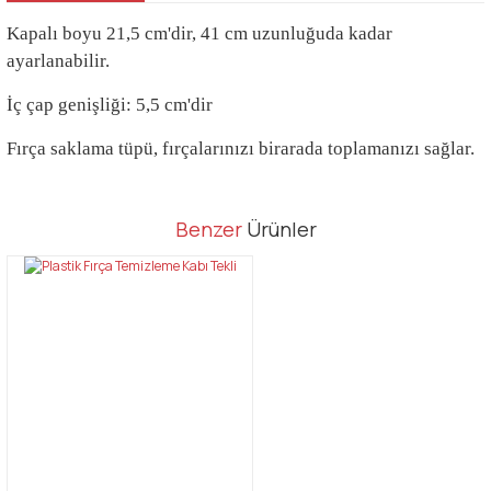
Kapalı boyu 21,5 cm'dir, 41 cm uzunluğuda kadar
ayarlanabilir.
İç çap genişliği: 5,5 cm'dir
Fırça saklama tüpü, fırçalarınızı birarada toplamanızı sağlar.
Bu ürünün fiyat bilgisi, resim, ürün açıklamalarında ve diğer
Benzer
Ürünler
konularda yetersiz gördüğünüz noktaları öneri formunu kullanarak
Bu ürüne ilk yorumu siz yapın!
tarafımıza iletebilirsiniz.
Görüş ve önerileriniz için teşekkür ederiz.
Yorum Yaz
Ürün resmi kalitesiz, bozuk veya görüntülenemiyor.
Ürün açıklamasında eksik bilgiler bulunuyor.
Ürün bilgilerinde hatalar bulunuyor.
Ürün fiyatı diğer sitelerden daha pahalı.
Bu ürüne benzer farklı alternatifler olmalı.