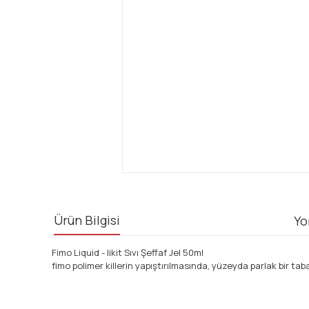
Ürün Bilgisi
Yo
Fimo Liquid - likit Sıvı Şeffaf Jel 50ml
fimo polimer killerin yapıştırılmasında, yüzeyda parlak bir tab
Bu ürünün fiyat bilgisi, resim, ürün açıklamalarında ve diğ