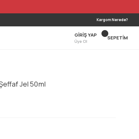
Kargom Nerede?
GİRİŞ YAP
SEPETİM
Üye Ol
ı Şeffaf Jel 50ml