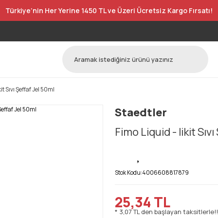
Türkiye’nin Her Yerine 1450 TL ve Üzeri Ücretsiz Kargo Fırsatı!
kit Sıvı Şeffaf Jel 50ml
Staedtler
Fimo Liquid - likit Sıv
Stok Kodu:
4006608817879
25,34 TL
* 3,07 TL den başlayan taksitlerle!!