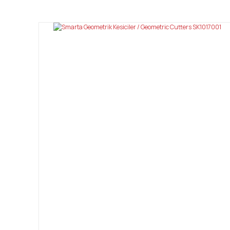
Görüş ve önerileriniz için teşekkür ederiz.
Ürün resmi kalitesiz, bozuk veya görüntülenemiyor.
Ürün açıklamasında eksik bilgiler bulunuyor.
Ürün bilgilerinde hatalar bulunuyor.
Ürün fiyatı diğer sitelerden daha pahalı.
Bu ürüne benzer farklı alternatifler olmalı.