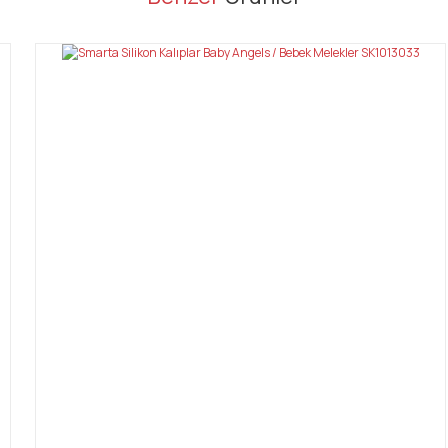
Bu ürüne ilk yorumu siz yapın!
Yorum Yaz
Gönder