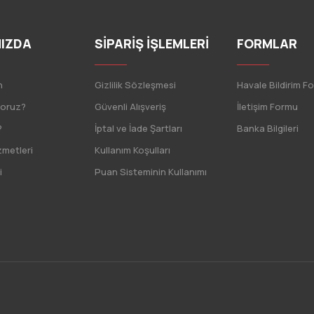
IZDA
SİPARİŞ İŞLEMLERİ
FORMLAR
n
Gizlilik Sözleşmesi
Havale Bildirim F
yoruz?
Güvenli Alışveriş
İletişim Formu
?
İptal ve İade Şartları
Banka Bilgileri
zmetleri
Kullanım Koşulları
i
Puan Sisteminin Kullanımı