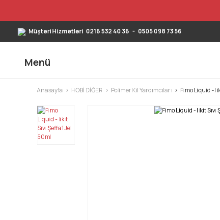
Müşteri Hizmetleri
0216 532 40 36
-
0505 098 73 56
Menü
Anasayfa
HOBİ DİĞER
Polimer Kil Yardımcıları
Fimo Liquid - li