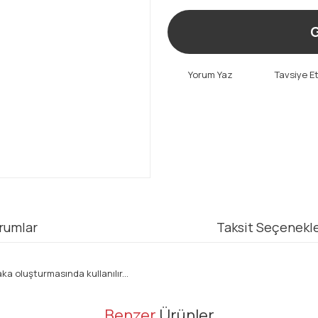
G
Yorum Yaz
Tavsiye E
rumlar
Taksit Seçenekle
aka oluşturmasında kullanılır...
er konularda yetersiz gördüğünüz noktaları öneri formunu kullanarak tarafı
Benzer
Ürünler