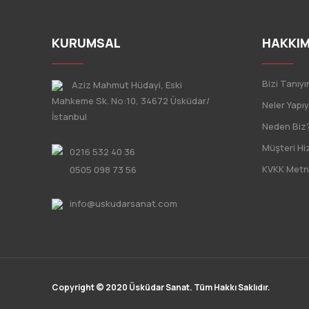
KURUMSAL
HAKKIM
Bizi Tanıyı
Aziz Mahmut Hüdayi, Eski
Mahkeme Sk. No:10, 34672 Üsküdar/
Neler Yapı
İstanbul
Neden Biz
Müşteri Hi
0216 532 40 36
KVKK Metn
0505 098 73 56
info@uskudarsanat.com
Copyright © 2020 Üsküdar Sanat. Tüm Hakkı Saklıdır.