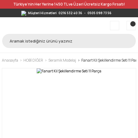
Türkiye’nin Her Yerine 1450 TL ve Üzeri Ücretsiz Kargo Fırsatı!
Müşteri Hizmetleri
0216 532 40 36
-
0505 098 73 56
Anasayfa
HOBİ DİĞER
Seramik Modelaj
Fanart Kil Şekillendirme Seti 11 Par