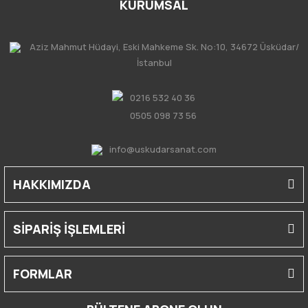
KURUMSAL
Aziz Mahmut Hüdayi, Eski Mahkeme Sk. No:10, 34672 Üsküdar/
İstanbul
0216 532 40 36
0505 098 73 56
info@uskudarsanat.com
HAKKIMIZDA
SİPARİŞ İŞLEMLERİ
FORMLAR