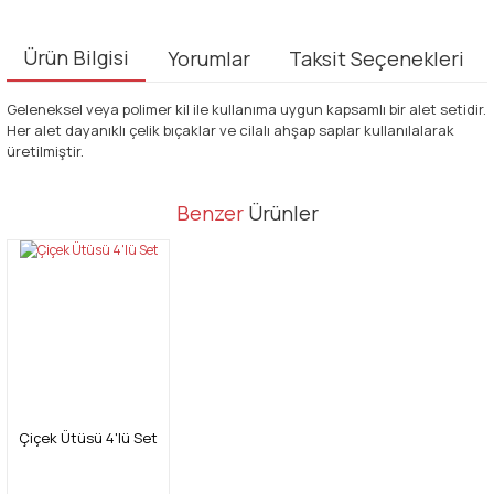
Ürün Bilgisi
Yorumlar
Taksit Seçenekleri
Geleneksel veya polimer kil ile kullanıma uygun kapsamlı bir alet setidir.
Her alet dayanıklı çelik bıçaklar ve cilalı ahşap saplar kullanılalarak
üretilmiştir.
Bu ürünün fiyat bilgisi, resim, ürün açıklamalarında ve diğer
Benzer
Ürünler
konularda yetersiz gördüğünüz noktaları öneri formunu kullanarak
Bu ürüne ilk yorumu siz yapın!
tarafımıza iletebilirsiniz.
Görüş ve önerileriniz için teşekkür ederiz.
Yorum Yaz
Ürün resmi kalitesiz, bozuk veya görüntülenemiyor.
Ürün açıklamasında eksik bilgiler bulunuyor.
Ürün bilgilerinde hatalar bulunuyor.
Ürün fiyatı diğer sitelerden daha pahalı.
Çiçek Ütüsü 4'lü Set
Bu ürüne benzer farklı alternatifler olmalı.