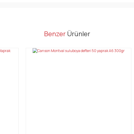
er konularda yetersiz gördüğünüz noktaları öneri formunu kullanarak tarafı
Benzer
Ürünler
Bu ürüne ilk yorumu siz yapın!
Yorum Yaz
Gönder