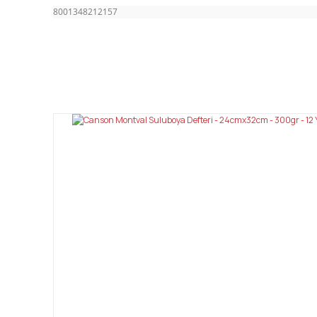
8001348212157
Bu ürünün fiyat bilgisi, resim, ürün açıklamalarında ve diğ
Görüş ve önerileriniz için teşekkür ederiz.
Ürün resmi kalitesiz, bozuk veya görüntülenemiyor.
Ürün açıklamasında eksik bilgiler bulunuyor.
Ürün bilgilerinde hatalar bulunuyor.
Ürün fiyatı diğer sitelerden daha pahalı.
Bu ürüne benzer farklı alternatifler olmalı.