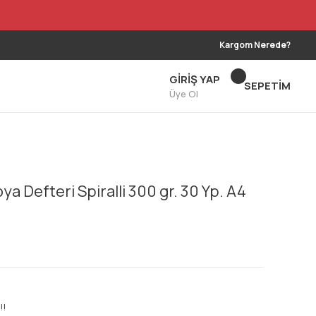
Kargom Nerede?
GİRİŞ YAP
SEPETİM
Üye Ol
a Defteri Spiralli 300 gr. 30 Yp. A4
!!