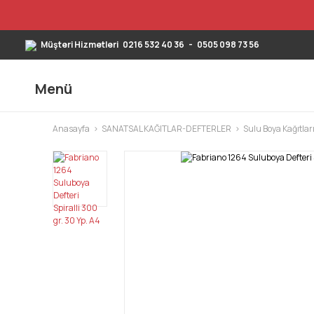
Müşteri Hizmetleri
0216 532 40 36
-
0505 098 73 56
Menü
Anasayfa
SANATSAL KAĞITLAR-DEFTERLER
Sulu Boya Kağıtları