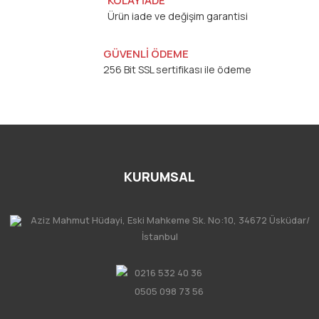
KOLAY İADE
Ürün iade ve değişim garantisi
GÜVENLİ ÖDEME
256 Bit SSL sertifikası ile ödeme
KURUMSAL
Aziz Mahmut Hüdayi, Eski Mahkeme Sk. No:10, 34672 Üsküdar/
İstanbul
0216 532 40 36
0505 098 73 56