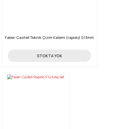
Faber-Castell Teknik Çizim Kalemi (rapido) 0,13mm
100,35 TL
STOKTA YOK