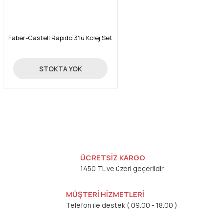
Faber-Castell Rapido 3'lü Kolej Set
939,00 TL
STOKTA YOK
ÜCRETSİZ KARGO
1450 TL ve üzeri geçerlidir
MÜŞTERİ HİZMETLERİ
Telefon ile destek ( 09.00 - 18.00 )