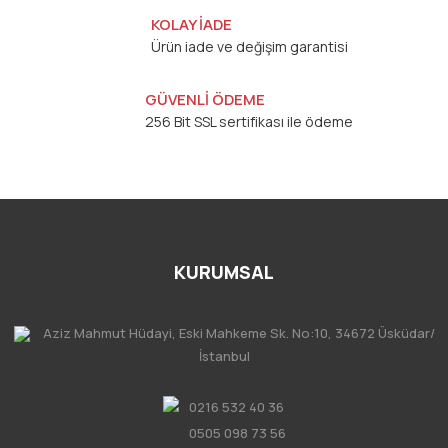
KOLAY İADE
Ürün iade ve değişim garantisi
GÜVENLİ ÖDEME
256 Bit SSL sertifikası ile ödeme
KURUMSAL
Aziz Mahmut Hüdayi, Eski Mahkeme Sk. No:10, 34672 Üsküdar/
İstanbul
0216 532 40 36
0505 098 73 56