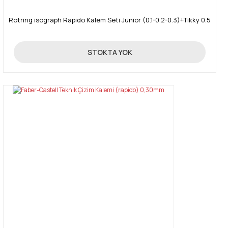
Rotring isograph Rapido Kalem Seti Junior (0.1-0.2-0.3)+Tikky 0.5
2.999,00 TL
STOKTA YOK