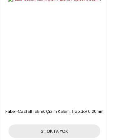
Faber-Castell Teknik Çizim Kalemi (rapido) 0,20mm
405,00 TL
STOKTA YOK