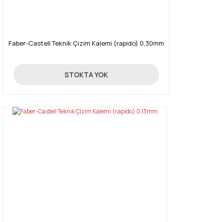
Faber-Castell Teknik Çizim Kalemi (rapido) 0,30mm
405,00 TL
STOKTA YOK