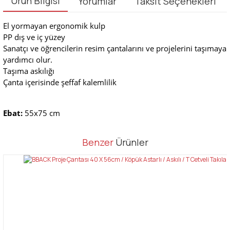
Ürün Bilgisi
Yorumlar
Taksit Seçenekleri
El yormayan ergonomik kulp
PP dış ve iç yüzey
Sanatçı ve öğrencilerin resim çantalarını ve projelerini taşımaya
yardımcı olur.
Taşıma askılığı
Çanta içerisinde şeffaf kalemlilik
Ebat:
55x75 cm
Bu ürünün fiyat bilgisi, resim, ürün açıklamalarında ve diğer
Benzer
Ürünler
konularda yetersiz gördüğünüz noktaları öneri formunu kullanarak
Bu ürüne ilk yorumu siz yapın!
tarafımıza iletebilirsiniz.
Görüş ve önerileriniz için teşekkür ederiz.
Yorum Yaz
Ürün resmi kalitesiz, bozuk veya görüntülenemiyor.
Ürün açıklamasında eksik bilgiler bulunuyor.
Ürün bilgilerinde hatalar bulunuyor.