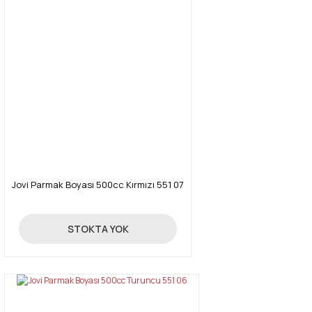
Jovi Parmak Boyası 500cc Kırmızı 551 07
38,01 TL
STOKTA YOK