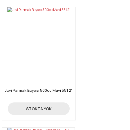
Jovi Parmak Boyası 500cc Mavi 551 21
55,00 TL
STOKTA YOK