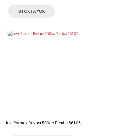
22,91 TL
STOKTA YOK
Gönder
Jovi Parmak Boyası 500cc Pembe 561 08