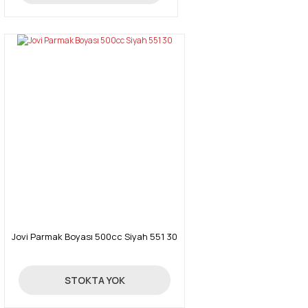
Jovi Parmak Boyası 500cc Siyah 551 30
55,00 TL
STOKTA YOK