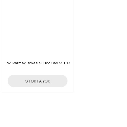
Jovi Parmak Boyası 500cc Sarı 551 03
38,01 TL
STOKTA YOK