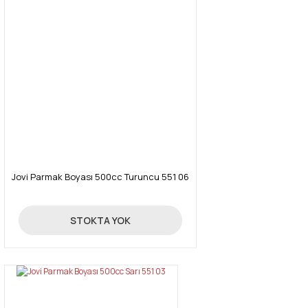
Jovi Parmak Boyası 500cc Turuncu 551 06
55,00 TL
STOKTA YOK