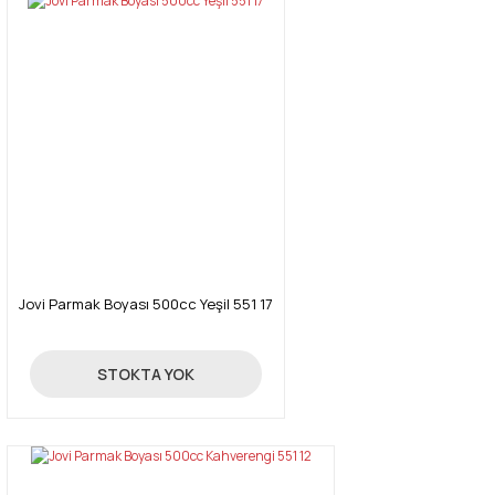
Jovi Parmak Boyası 500cc Yeşil 551 17
38,01 TL
STOKTA YOK