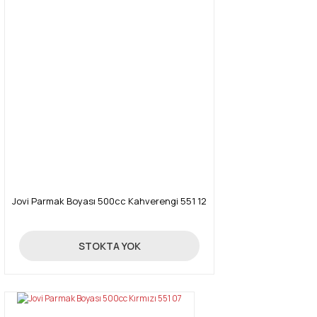
Jovi Parmak Boyası 500cc Kahverengi 551 12
55,00 TL
STOKTA YOK