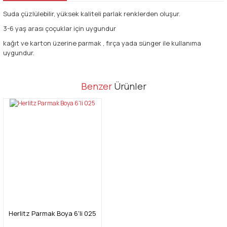
Suda çüzlülebilir, yüksek kaliteli parlak renklerden oluşur.
3-6 yaş arası çoçuklar için uygundur
kağıt ve karton üzerine parmak , fırça yada sünger ile kullanıma
uygundur.
Bu ürünün fiyat bilgisi, resim, ürün açıklamalarında ve diğer
Benzer
Ürünler
konularda yetersiz gördüğünüz noktaları öneri formunu kullanarak
Bu ürüne ilk yorumu siz yapın!
tarafımıza iletebilirsiniz.
Görüş ve önerileriniz için teşekkür ederiz.
Yorum Yaz
Ürün resmi kalitesiz, bozuk veya görüntülenemiyor.
Ürün açıklamasında eksik bilgiler bulunuyor.
Ürün bilgilerinde hatalar bulunuyor.
Ürün fiyatı diğer sitelerden daha pahalı.
Bu ürüne benzer farklı alternatifler olmalı.
Herlitz Parmak Boya 6'li 025