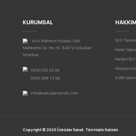
KURUMSAL
HAKKIM
Bizi Tanıyı
Aziz Mahmut Hüdayi, Eski
Mahkeme Sk. No:10, 34672 Üsküdar/
Neler Yapı
İstanbul
Neden Biz
Müşteri Hi
0216 532 40 36
KVKK Metn
0505 098 73 56
info@uskudarsanat.com
Copyright © 2020 Üsküdar Sanat. Tüm Hakkı Saklıdır.