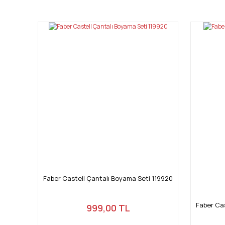
Görüş ve önerileriniz için teşekkür ederiz.
Ürün resmi kalitesiz, bozuk veya görüntülenemiyor.
Ürün açıklamasında eksik bilgiler bulunuyor.
Ürün bilgilerinde hatalar bulunuyor.
Ürün fiyatı diğer sitelerden daha pahalı.
Bu ürüne benzer farklı alternatifler olmalı.
Faber Castell Çantalı Boyama Seti 119920
Faber Cas
999,00 TL