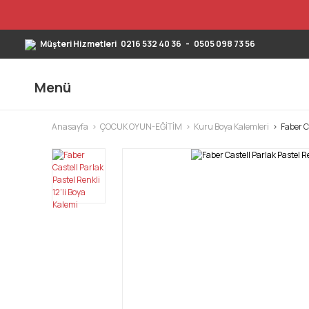
Müşteri Hizmetleri
0216 532 40 36
-
0505 098 73 56
Menü
Anasayfa
ÇOCUK OYUN-EĞİTİM
Kuru Boya Kalemleri
Faber C