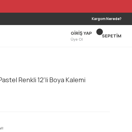
Kargom Nerede?
GİRİŞ YAP
SEPETİM
Üye Ol
Pastel Renkli 12'li Boya Kalemi
!!