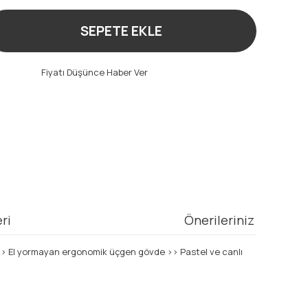
SEPETE EKLE
t
Fiyatı Düşünce Haber Ver
ri
Önerileriniz
ri ›› El yormayan ergonomik üçgen gövde ›› Pastel ve canlı
mıza iletebilirsiniz.