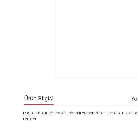
Ürün Bilgisi
Yo
Pastel renkli, kelebek tasarımlı ve pencereli metal kutu ››T
renkler
Bu ürünün fiyat bilgisi, resim, ürün açıklamalarında ve diğ