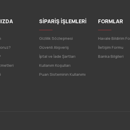
IZDA
SİPARİŞ İŞLEMLERİ
FORMLAR
n
Gizlilik Sözleşmesi
Havale Bildirim F
yoruz?
Güvenli Alışveriş
İletişim Formu
?
İptal ve İade Şartları
Banka Bilgileri
zmetleri
Kullanım Koşulları
i
Puan Sisteminin Kullanımı