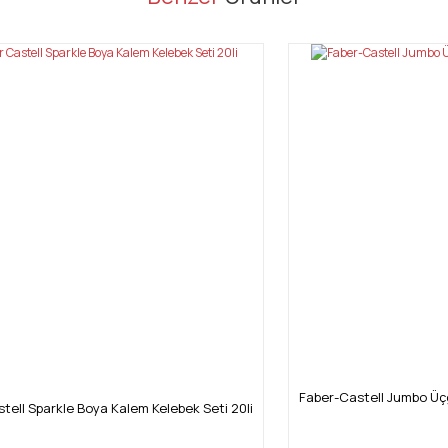
Bu ürüne ilk yorumu siz yapın!
Yorum Yaz
Gönder
Faber-Castell Jumbo Üç
tell Sparkle Boya Kalem Kelebek Seti 20li