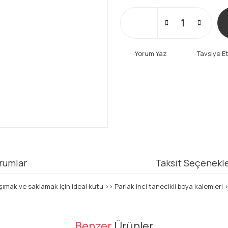
Yorum Yaz
Tavsiye E
rumlar
Taksit Seçenekle
aşımak ve saklamak için ideal kutu ›› Parlak inci tanecikli boya kalemle
er konularda yetersiz gördüğünüz noktaları öneri formunu kullanarak tarafı
Benzer
Ürünler