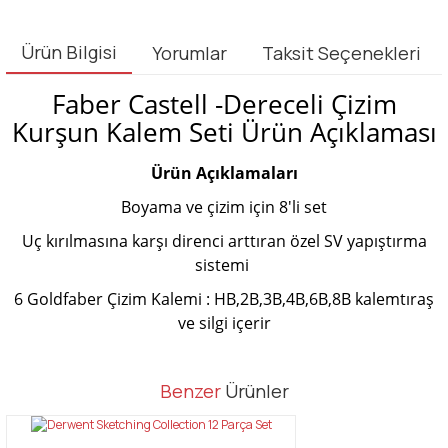
Ürün Bilgisi
Yorumlar
Taksit Seçenekleri
Faber Castell -Dereceli Çizim
Kurşun Kalem Seti Ürün Açıklaması
Ürün Açıklamaları
Boyama ve çizim için 8'li set
Uç kırılmasına karşı direnci arttıran özel SV yapıştırma
sistemi
6 Goldfaber Çizim Kalemi : HB,2B,3B,4B,6B,8B kalemtıraş
ve silgi içerir
Bu ürünün fiyat bilgisi, resim, ürün açıklamalarında ve diğer
Benzer
Ürünler
konularda yetersiz gördüğünüz noktaları öneri formunu kullanarak
Bu ürüne ilk yorumu siz yapın!
tarafımıza iletebilirsiniz.
Görüş ve önerileriniz için teşekkür ederiz.