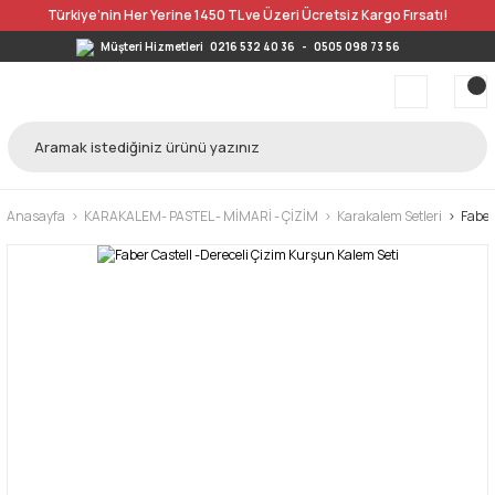
Türkiye’nin Her Yerine 1450 TL ve Üzeri Ücretsiz Kargo Fırsatı!
Müşteri Hizmetleri
0216 532 40 36
-
0505 098 73 56
Anasayfa
KARAKALEM- PASTEL - MİMARİ - ÇİZİM
Karakalem Setleri
Faber