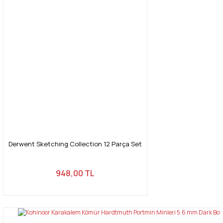
Yorum Yaz
Ürün resmi kalitesiz, bozuk veya görüntülenemiyor.
Ürün açıklamasında eksik bilgiler bulunuyor.
Ürün bilgilerinde hatalar bulunuyor.
Ürün fiyatı diğer sitelerden daha pahalı.
Bu ürüne benzer farklı alternatifler olmalı.
Derwent Sketching Collection 12 Parça Set
Gönder
948,00 TL