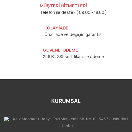
MÜŞTERİ HİZMETLERİ
Telefon ile destek ( 09.00 - 18.00 )
KOLAY İADE
Ürün iade ve değişim garantisi
GÜVENLİ ÖDEME
256 Bit SSL sertifikası ile ödeme
KURUMSAL
Aziz Mahmut Hüdayi, Eski Mahkeme Sk. No:10, 34672 Üsküdar/
İstanbul