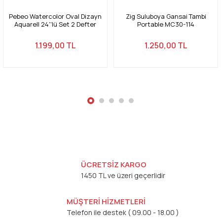
Pebeo Watercolor Oval Dizayn
Zig Suluboya Gansai Tambi
Aquarell 24''lü Set 2 Defter
Portable MC30-114
Hediyeli
1.199,00 TL
1.250,00 TL
Gönder
ÜCRETSİZ KARGO
1450 TL ve üzeri geçerlidir
MÜŞTERİ HİZMETLERİ
Telefon ile destek ( 09.00 - 18.00 )