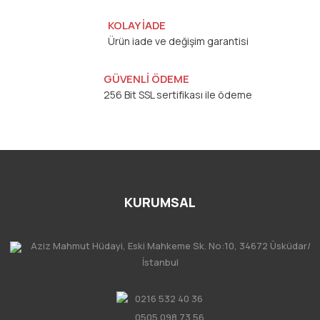
KOLAY İADE
Ürün iade ve değişim garantisi
GÜVENLİ ÖDEME
256 Bit SSL sertifikası ile ödeme
KURUMSAL
Aziz Mahmut Hüdayi, Eski Mahkeme Sk. No:10, 34672 Üsküdar/
İstanbul
0216 532 40 36
0505 098 73 56