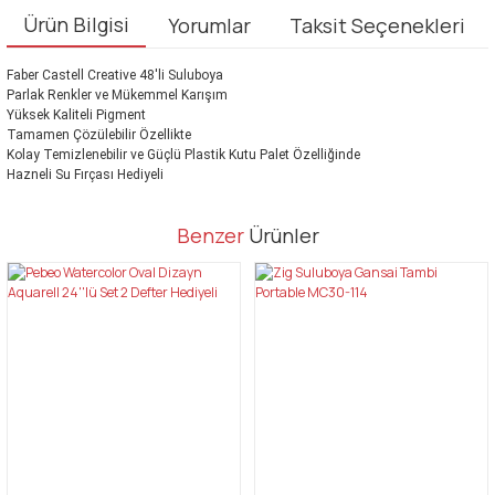
Ürün Bilgisi
Yorumlar
Taksit Seçenekleri
Faber Castell Creative 48'li Suluboya
Parlak Renkler ve Mükemmel Karışım
Yüksek Kaliteli Pigment
Tamamen Çözülebilir Özellikte
Kolay Temizlenebilir ve Güçlü Plastik Kutu Palet Özelliğinde
Hazneli Su Fırçası Hediyeli
Bu ürünün fiyat bilgisi, resim, ürün açıklamalarında ve diğer
Benzer
Ürünler
konularda yetersiz gördüğünüz noktaları öneri formunu kullanarak
Bu ürüne ilk yorumu siz yapın!
tarafımıza iletebilirsiniz.
Görüş ve önerileriniz için teşekkür ederiz.
Yorum Yaz
Ürün resmi kalitesiz, bozuk veya görüntülenemiyor.
Ürün açıklamasında eksik bilgiler bulunuyor.
Ürün bilgilerinde hatalar bulunuyor.
Ürün fiyatı diğer sitelerden daha pahalı.
Bu ürüne benzer farklı alternatifler olmalı.