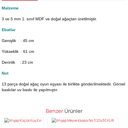
Malzeme
3 ve 5 mm 1. sınıf MDF ve doğal ağaçtan üretilmiştir.
Ebatlar
Genişlik : 45
cm
Yükseklik : 61 cm
Derinlik : 23 cm
Not
13 parça doğal ağaç oyun eşyası ile birlikte gönderilmektedir. Görsel
baskılar uv baskı ile yapılmıştır.
Bu ürünün fiyat bilgisi, resim, ürün açıklamalarında ve diğer
Benzer
Ürünler
konularda yetersiz gördüğünüz noktaları öneri formunu kullanarak
Bu ürüne ilk yorumu siz yapın!
tarafımıza iletebilirsiniz.
Görüş ve önerileriniz için teşekkür ederiz.