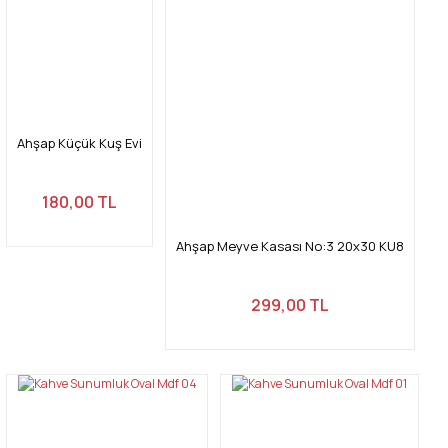
Yorum Yaz
Ürün resmi kalitesiz, bozuk veya görüntülenemiyor.
Ürün açıklamasında eksik bilgiler bulunuyor.
Ürün bilgilerinde hatalar bulunuyor.
Ürün fiyatı diğer sitelerden daha pahalı.
Ahşap Küçük Kuş Evi
Bu ürüne benzer farklı alternatifler olmalı.
180,00 TL
Ahşap Meyve Kasası No:3 20x30 KU8
Gönder
299,00 TL