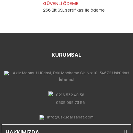
GÜVENLİ ÖDEME
256 Bit SSL sertifikası ile ödeme
KURUMSAL
Aziz Mahmut Hüdayi, Eski Mahkeme Sk. No:10, 34672 Üsküdar/
İstanbul
0216 532 40 36
0505 098 73 56
info@uskudarsanat.com
HAKKIMIZDA