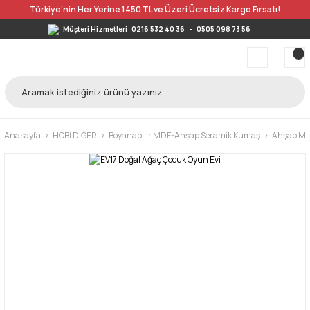
Türkiye’nin Her Yerine 1450 TL ve Üzeri Ücretsiz Kargo Fırsatı!
Müşteri Hizmetleri
0216 532 40 36
-
0505 098 73 56
Anasayfa
HOBİ DİĞER
Boyanabilir MDF-Ahşap Seramik Kumaş
Ahşap MDF