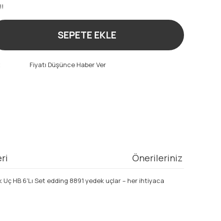
!!
SEPETE EKLE
t
Fiyatı Düşünce Haber Ver
ri
Önerileriniz
 HB 6'Lı Set edding 8891 yedek uçlar – her ihtiyaca