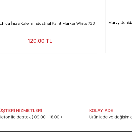
Marvy Uchida
chida İmza Kalemi Industrial Paint Marker White 728
120,00 TL
ÜŞTERİ HİZMETLERİ
KOLAY İADE
lefon ile destek ( 09.00 - 18.00 )
Ürün iade ve değişim g