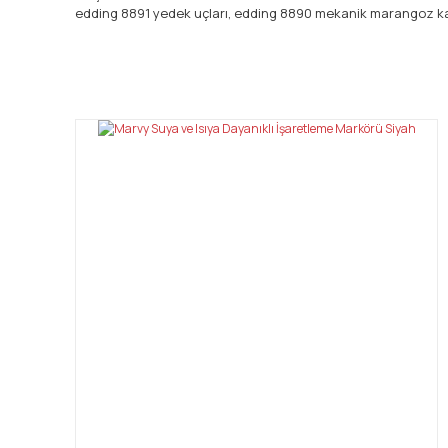
edding 8891 yedek uçları, edding 8890 mekanik marangoz kale
Bu ürünün fiyat bilgisi, resim, ürün açıklamalarında ve diğ
Görüş ve önerileriniz için teşekkür ederiz.
Ürün resmi kalitesiz, bozuk veya görüntülenemiyor.
Ürün açıklamasında eksik bilgiler bulunuyor.
Ürün bilgilerinde hatalar bulunuyor.
Ürün fiyatı diğer sitelerden daha pahalı.
Bu ürüne benzer farklı alternatifler olmalı.