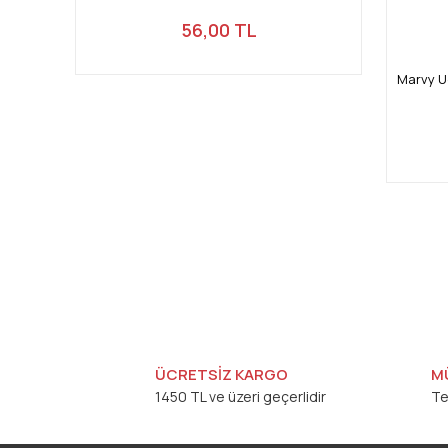
56,00 TL
Marvy U
ÜCRETSİZ KARGO
M
1450 TL ve üzeri geçerlidir
Te