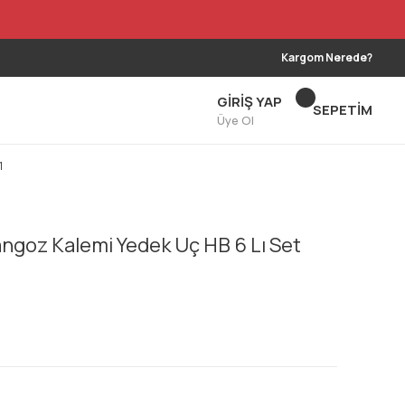
Kargom Nerede?
GİRİŞ YAP
SEPETİM
Üye Ol
1
ngoz Kalemi Yedek Uç HB 6 Lı Set