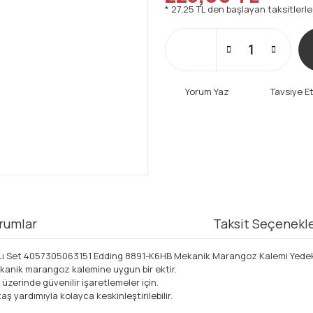
* 27,25 TL den başlayan taksitlerle
Yorum Yaz
Tavsiye E
rumlar
Taksit Seçenekle
ı Set 4057305063151 Edding 8891-K6HB Mekanik Marangoz Kalemi Yedek Uç
kanik marangoz kalemine uygun bir ektir.
üzerinde güvenilir işaretlemeler için.
aş yardımıyla kolayca keskinleştirilebilir.