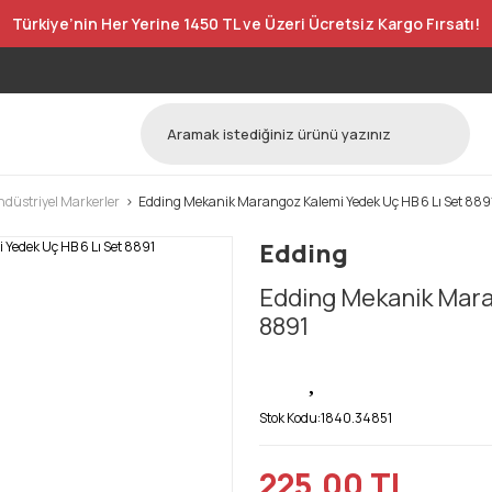
Türkiye’nin Her Yerine 1450 TL ve Üzeri Ücretsiz Kargo Fırsatı!
ndüstriyel Markerler
Edding Mekanik Marangoz Kalemi Yedek Uç HB 6 Lı Set 889
Edding
Edding Mekanik Mara
8891
Stok Kodu:
1840.34851
225,00 TL