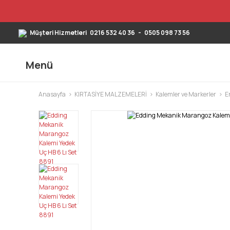
Müşteri Hizmetleri
0216 532 40 36
-
0505 098 73 56
Menü
Anasayfa
KIRTASİYE MALZEMELERİ
Kalemler ve Markerler
E