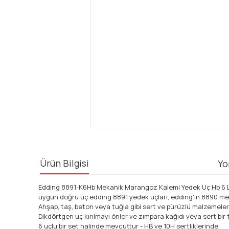
Ürün Bilgisi
Yo
Edding 8891-K6Hb Mekanik Marangoz Kalemi Yedek Uç Hb 6 L
uygun doğru uç edding 8891 yedek uçları, edding'in 8890 me
Ahşap, taş, beton veya tuğla gibi sert ve pürüzlü malzemeler 
Dikdörtgen uç kırılmayı önler ve zımpara kağıdı veya sert bir t
6 uçlu bir set halinde mevcuttur - HB ve 10H sertliklerinde.