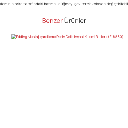
minin arka tarafındaki basmalı düğmeyi çevirerek kolayca değiştirilebili
er konularda yetersiz gördüğünüz noktaları öneri formunu kullanarak tarafı
Benzer
Ürünler
Bu ürüne ilk yorumu siz yapın!
Yorum Yaz
Gönder