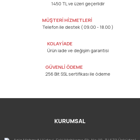
1450 TL ve üzeri geçerlidir
MÜŞTERİ HİZMETLERİ
Telefon ile destek ( 09.00 - 18.00 )
KOLAY İADE
Ürün iade ve değişim garantisi
GÜVENLİ ÖDEME
256 Bit SSL sertifikası ile ödeme
KURUMSAL
Aziz Mahmut Hüdayi, Eski Mahkeme Sk. No:10, 34672 Üsküdar/