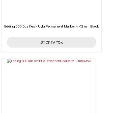
Edding 800 Düz Kesik Uçlu Permanent Marker 4 -12 mm Black
246,00 TL
STOKTA YOK