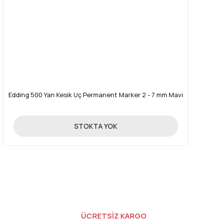
Edding 500 Yan Kesik Uç Permanent Marker 2 - 7 mm Mavi
111,00 TL
STOKTA YOK
ÜCRETSİZ KARGO