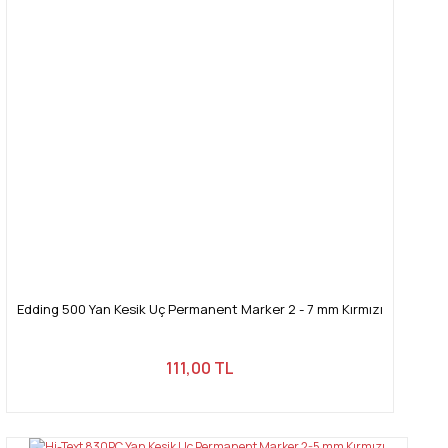
Ürün bilgilerinde hatalar bulunuyor.
Ürün fiyatı diğer sitelerden daha pahalı.
Bu ürüne benzer farklı alternatifler olmalı.
Gönder
Edding 500 Yan Kesik Uç Permanent Marker 2 - 7 mm Kırmızı
111,00 TL