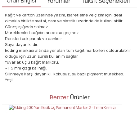
Ürün Bilgisi
Yorumlar
Taksit Seçenekleri
Kağıt ve karton üzerinde yazım, işaretleme ve çizim için ideal
olmakla birlikte metal, cam ve plastik üzerinde de kullanılabilir.
Güneş ışığında solmaz.
Mürekkepleri kağıdın arkasına geçmez.
Renkleri çok parlak ve canlıdır.
Suya dayanıklıdır.
Edding markası altında yer alan tüm kağıt markörleri doldurulabilir
olduğu için uzun süreli kullanım sağlar.
Yuvarlak uçlu kağıt markörü.
~1-5 mm çizgi kalınlığı.
Silinmeye karşı dayanıklı, kokusuz, su bazlı pigment mürekkep.
Yeşil
Bu ürünün fiyat bilgisi, resim, ürün açıklamalarında ve diğer
Benzer
Ürünler
konularda yetersiz gördüğünüz noktaları öneri formunu kullanarak
Bu ürüne ilk yorumu siz yapın!
tarafımıza iletebilirsiniz.
Görüş ve önerileriniz için teşekkür ederiz.
Yorum Yaz
Ürün resmi kalitesiz, bozuk veya görüntülenemiyor.
Ürün açıklamasında eksik bilgiler bulunuyor.