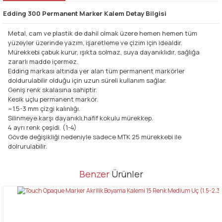
Edding 300 Permanent Marker Kalem Detay Bilgisi
Metal, cam ve plastik de dahil olmak üzere hemen hemen tüm
yüzeyler üzerinde yazım, işaretleme ve çizim için idealdir.
Mürekkebi çabuk kurur, ışıkta solmaz, suya dayanıklıdır, sağlığa
zararlı madde içermez.
Edding markası altında yer alan tüm permanent markörler
doldurulabilir olduğu için uzun süreli kullanım sağlar.
Geniş renk skalasına sahiptir.
Kesik uçlu permanent markör.
~1.5-3 mm çizgi kalınlığı.
Silinmeye karşı dayanıklı,hafif kokulu mürekkep.
4 ayrı renk çeşidi. (1-4)
Gövde değişikliği nedeniyle sadece MTK 25 mürekkebi ile
dolrurulabilir.
Bu ürünün fiyat bilgisi, resim, ürün açıklamalarında ve diğer
Benzer
Ürünler
konularda yetersiz gördüğünüz noktaları öneri formunu kullanarak
Bu ürüne ilk yorumu siz yapın!
tarafımıza iletebilirsiniz.
Görüş ve önerileriniz için teşekkür ederiz.
Yorum Yaz