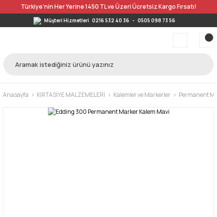
Türkiye’nin Her Yerine 1450 TL ve Üzeri Ücretsiz Kargo Fırsatı!
Müşteri Hizmetleri
0216 532 40 36
-
0505 098 73 56
Anasayfa
KIRTASİYE MALZEMELERİ
Kalemler ve Markerler
Permanent Mar