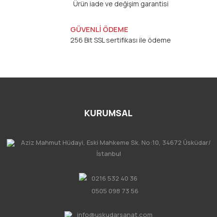
Ürün iade ve değişim garantisi
GÜVENLİ ÖDEME
256 Bit SSL sertifikası ile ödeme
KURUMSAL
Aziz Mahmut Hüdayi, Eski Mahkeme Sk. No:10, 34672 Üsküdar/
İstanbul
0216 532 40 36
0505 098 73 56
info@uskudarsanat.com