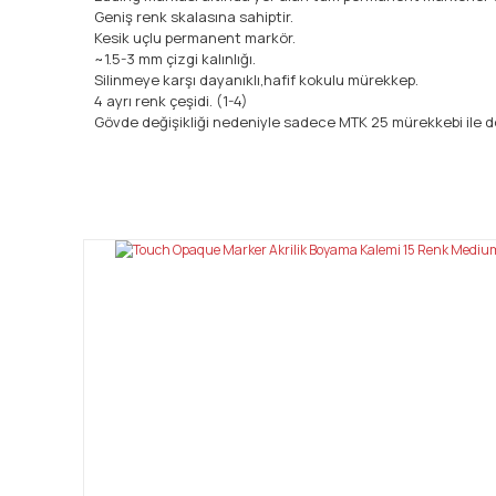
Geniş renk skalasına sahiptir.
Kesik uçlu permanent markör.
~1.5-3 mm çizgi kalınlığı.
Silinmeye karşı dayanıklı,hafif kokulu mürekkep.
4 ayrı renk çeşidi. (1-4)
Gövde değişikliği nedeniyle sadece MTK 25 mürekkebi ile dol
Bu ürünün fiyat bilgisi, resim, ürün açıklamalarında ve diğ
Görüş ve önerileriniz için teşekkür ederiz.
Ürün resmi kalitesiz, bozuk veya görüntülenemiyor.
Ürün açıklamasında eksik bilgiler bulunuyor.
Ürün bilgilerinde hatalar bulunuyor.
Ürün fiyatı diğer sitelerden daha pahalı.
Bu ürüne benzer farklı alternatifler olmalı.