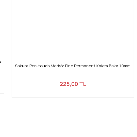
m
Sakura Pen-touch Markör Fine Permanent Kalem Bakır 1,0mm
225,00 TL