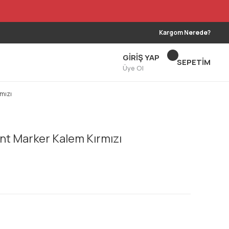
Kargom Nerede?
GİRİŞ YAP
SEPETİM
Üye Ol
mızı
t Marker Kalem Kırmızı