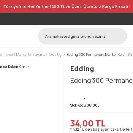
Türkiye’nin Her Yerine 1450 TL ve Üzeri Ücretsiz Kargo Fırsatı!
ermanent Markerler Yuvarlak- Düz Uç
Edding 300 Permanent Marker Kalem Kır
Edding
Edding 300 Permanen
Stok Kodu:
001005
34,00 TL
* 4,12 TL den başlayan taksitlerle!!