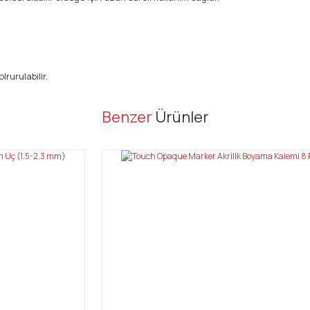
rurulabilir.
er konularda yetersiz gördüğünüz noktaları öneri formunu kullanarak tarafı
Benzer
Ürünler
Bu ürüne ilk yorumu siz yapın!
Yorum Yaz