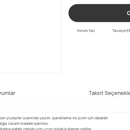
G
Yorum Yaz
Tavsiye E
rumlar
Taksit Seçenekle
 yüzeyler üzerinde yazım, işaretleme ve çizim için idealdir.
ğlığa zararlı madde içermez.
durulabilir olduğu için uzun süreli kullanım sağlar.