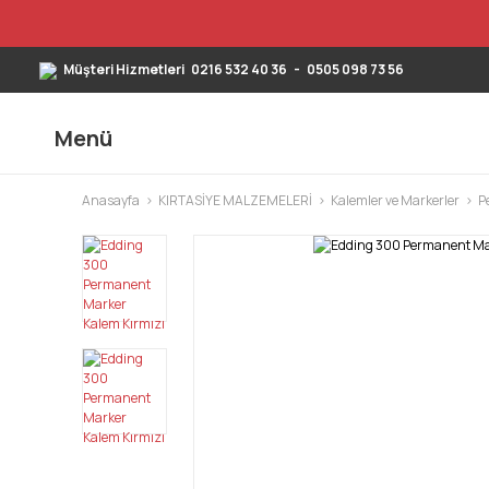
Müşteri Hizmetleri
0216 532 40 36
-
0505 098 73 56
Menü
Anasayfa
KIRTASİYE MALZEMELERİ
Kalemler ve Markerler
P