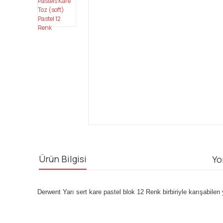
Ürün Bilgisi
Yo
Derwent Yarı sert kare pastel blok 12 Renk birbiriyle karışabilen 
Bu ürünün fiyat bilgisi, resim, ürün açıklamalarında ve diğ