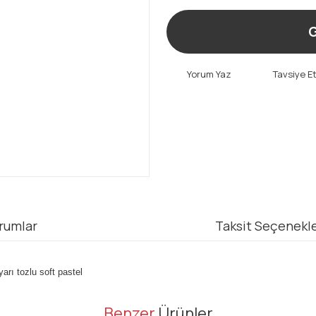
G
Yorum Yaz
Tavsiye E
rumlar
Taksit Seçenekle
yarı tozlu soft pastel
er konularda yetersiz gördüğünüz noktaları öneri formunu kullanarak tarafı
Benzer
Ürünler