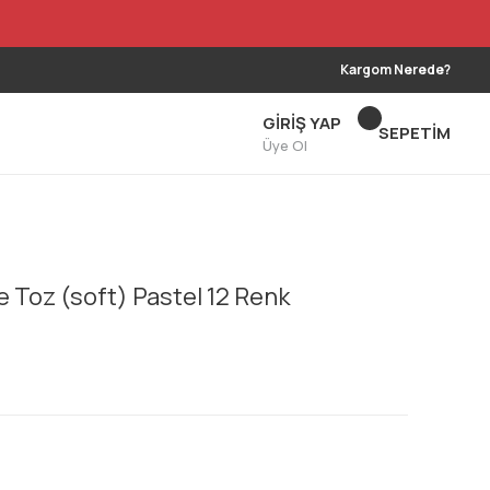
Kargom Nerede?
GİRİŞ YAP
SEPETİM
Üye Ol
 Toz (soft) Pastel 12 Renk
!