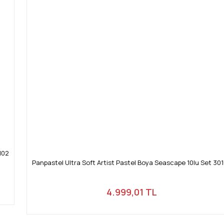
102
Panpastel Ultra Soft Artist Pastel Boya Seascape 10lu Set 30
4.999,01 TL