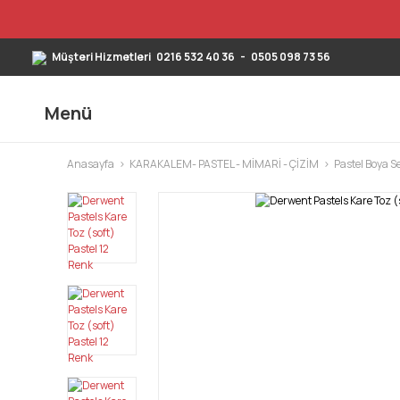
Müşteri Hizmetleri
0216 532 40 36
-
0505 098 73 56
Menü
Anasayfa
KARAKALEM- PASTEL - MİMARİ - ÇİZİM
Pastel Boya Se