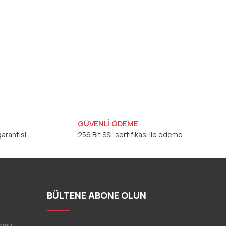
GÜVENLİ ÖDEME
arantisi
256 Bit SSL sertifikası ile ödeme
BÜLTENE ABONE OLUN
ormu