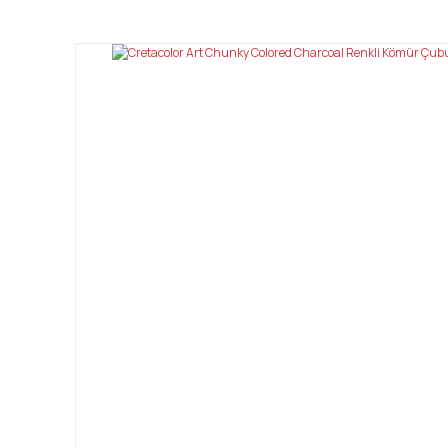
Görüş ve önerileriniz için teşekkür ederiz.
Ürün resmi kalitesiz, bozuk veya görüntülenemiyor.
Ürün açıklamasında eksik bilgiler bulunuyor.
Ürün bilgilerinde hatalar bulunuyor.
Ürün fiyatı diğer sitelerden daha pahalı.
Bu ürüne benzer farklı alternatifler olmalı.