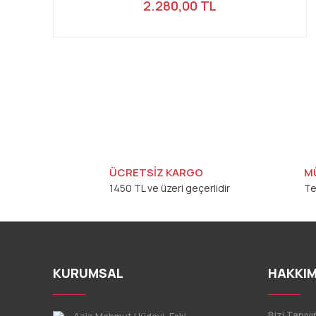
2.280,00 TL
ÜCRETSİZ KARGO
M
1450 TL ve üzeri geçerlidir
Te
KURUMSAL
HAKKIM
Bizi Tanıyı
Aziz Mahmut Hüdayi, Eski