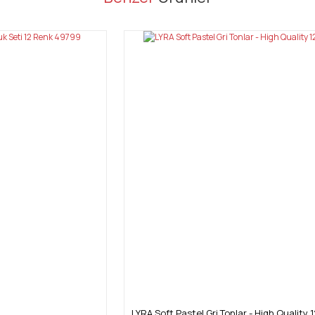
Bu ürüne ilk yorumu siz yapın!
Yorum Yaz
Gönder
LYRA Soft Pastel Gri Tonlar - High Quality 1