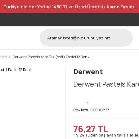
Türkiye’nin Her Yerine 1450 TL ve Üzeri Ücretsiz Kargo Fırsatı!
tleri
Derwent Pastels Kare Toz (soft) Pastel 12 Renk
Derwent
Derwent Pastels Kare
Stok Kodu:
CCDKQY37
76,27 TL
* 9,24 TL den başlayan taksitlerle!