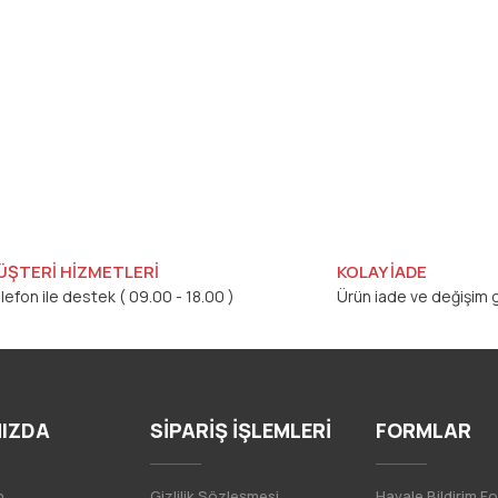
ÜŞTERİ HİZMETLERİ
KOLAY İADE
lefon ile destek ( 09.00 - 18.00 )
Ürün iade ve değişim g
IZDA
SİPARİŞ İŞLEMLERİ
FORMLAR
n
Gizlilik Sözleşmesi
Havale Bildirim F