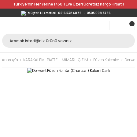
Türkiye’nin Her Yerine 1450 TL ve Üzeri Ücretsiz Kargo Fırsatı!
Müşteri Hizmetleri
0216 532 40 36
-
0505 098 73 56
Anasayfa
KARAKALEM- PASTEL - MİMARİ - ÇİZİM
Füzen Kalemler
Derwen