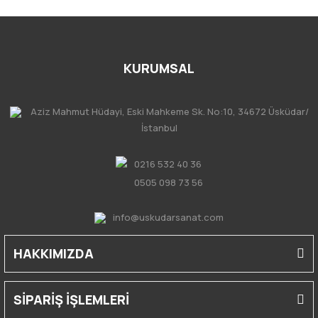
KURUMSAL
Aziz Mahmut Hüdayi, Eski Mahkeme Sk. No:10, 34672 Üsküdar/
İstanbul
0216 532 40 36
0505 098 73 56
info@uskudarsanat.com
HAKKIMIZDA
SİPARİŞ İŞLEMLERİ