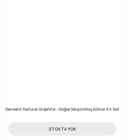
Derwent Natural Graphite - Doğal Sıkıştırılmış Kömür 6'lı Set
32,49 TL
STOKTA YOK