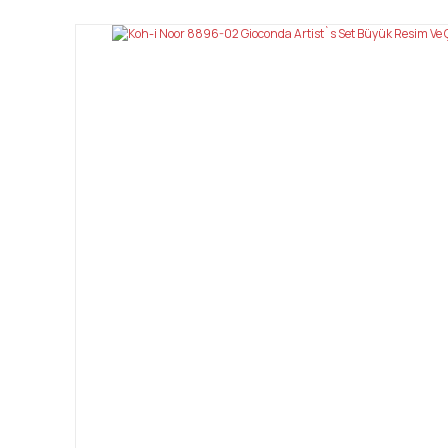
Ürün resmi kalitesiz, bozuk veya görüntülenemiyor.
Ürün açıklamasında eksik bilgiler bulunuyor.
Ürün bilgilerinde hatalar bulunuyor.
Ürün fiyatı diğer sitelerden daha pahalı.
Bu ürüne benzer farklı alternatifler olmalı.