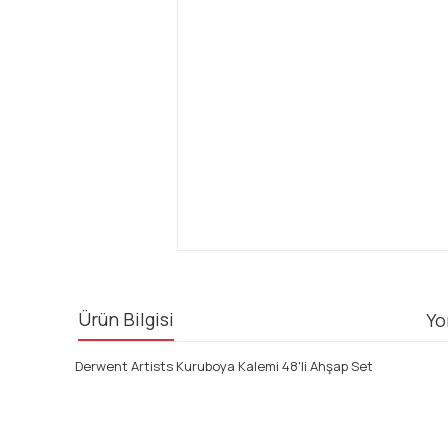
Ürün Bilgisi
Yo
Derwent Artists Kuruboya Kalemi 48'li Ahşap Set
Bu ürünün fiyat bilgisi, resim, ürün açıklamalarında ve diğ
Görüş ve önerileriniz için teşekkür ederiz.