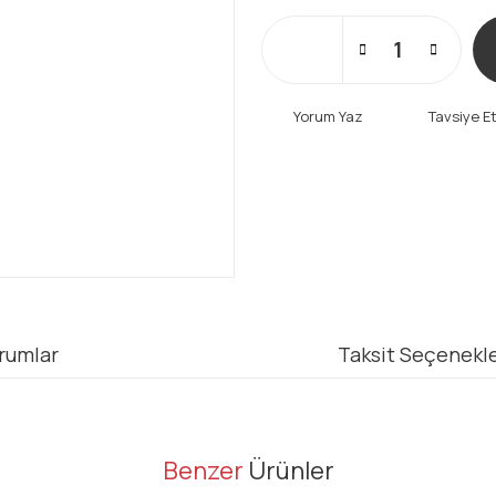
Yorum Yaz
Tavsiye E
rumlar
Taksit Seçenekle
er konularda yetersiz gördüğünüz noktaları öneri formunu kullanarak tarafı
Benzer
Ürünler
Bu ürüne ilk yorumu siz yapın!