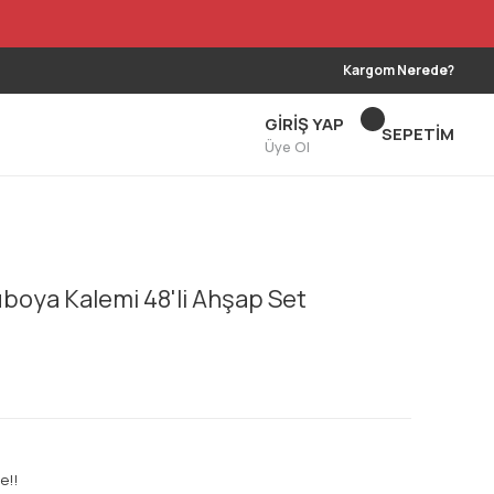
Kargom Nerede?
GİRİŞ YAP
SEPETİM
Üye Ol
boya Kalemi 48'li Ahşap Set
e!!