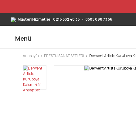
Müşteri Hizmetleri
0216 532 40 36
-
0505 098 73 56
Menü
Anasayfa
PRESTİJ SANAT SETLERİ
Derwent Artists Kuruboya Ka