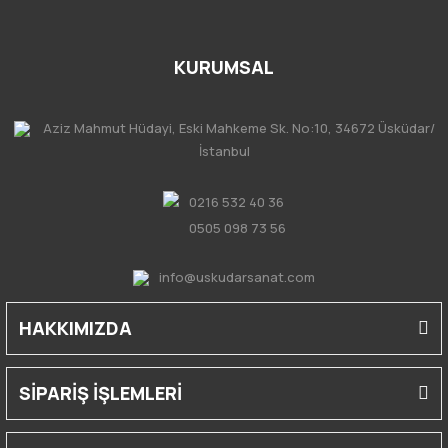
KURUMSAL
Aziz Mahmut Hüdayi, Eski Mahkeme Sk. No:10, 34672 Üsküdar/
İstanbul
0216 532 40 36
0505 098 73 56
info@uskudarsanat.com
HAKKIMIZDA
SİPARİŞ İŞLEMLERİ