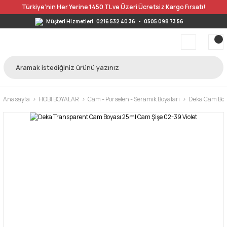
Türkiye’nin Her Yerine 1450 TL ve Üzeri Ücretsiz Kargo Fırsatı!
Müşteri Hizmetleri
0216 532 40 36
-
0505 098 73 56
Anasayfa
HOBİ BOYALAR
Cam - Porselen - Seramik Boyaları
Deka Cam Boy