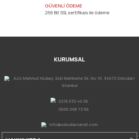
GÜVENLİ ÖDEME
256 Bit SSL sertifikası ile ödeme
KURUMSAL
Aziz Mahmut Hüdayi, Eski Mahkeme Sk. No:10, 34672 Üsküdar/
İstanbul
0216 532 40 36
0505 098 73 56
info@uskudarsanat.com