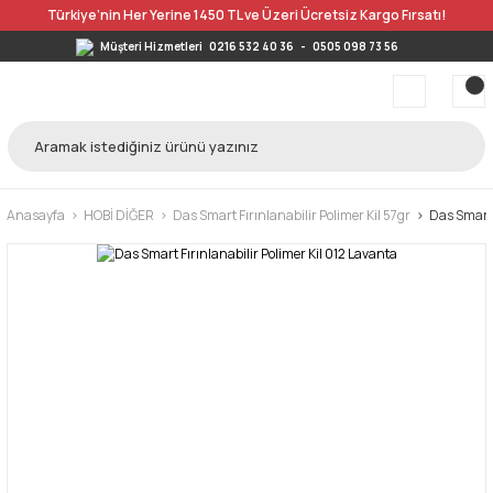
Türkiye’nin Her Yerine 1450 TL ve Üzeri Ücretsiz Kargo Fırsatı!
Müşteri Hizmetleri
0216 532 40 36
-
0505 098 73 56
Anasayfa
HOBİ DİĞER
Das Smart Fırınlanabilir Polimer Kil 57gr
Das Smart 