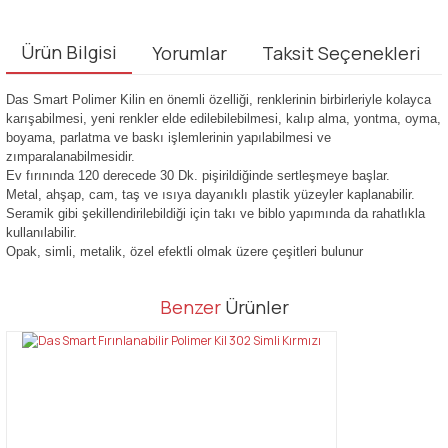
Ürün Bilgisi
Yorumlar
Taksit Seçenekleri
Das Smart Polimer Kilin en önemli özelliği, renklerinin birbirleriyle kolayca
karışabilmesi, yeni renkler elde edilebilebilmesi, kalıp alma, yontma, oyma,
boyama, parlatma ve baskı işlemlerinin yapılabilmesi ve
zımparalanabilmesidir.
Ev fırınında 120 derecede 30 Dk. pişirildiğinde sertleşmeye başlar.
Metal, ahşap, cam, taş ve ısıya dayanıklı plastik yüzeyler kaplanabilir.
Seramik gibi şekillendirilebildiği için takı ve biblo yapımında da rahatlıkla
kullanılabilir.
Opak, simli, metalik, özel efektli olmak üzere çeşitleri bulunur
Bu ürünün fiyat bilgisi, resim, ürün açıklamalarında ve diğer
Benzer
Ürünler
konularda yetersiz gördüğünüz noktaları öneri formunu kullanarak
Bu ürüne ilk yorumu siz yapın!
tarafımıza iletebilirsiniz.
Görüş ve önerileriniz için teşekkür ederiz.
Yorum Yaz
Ürün resmi kalitesiz, bozuk veya görüntülenemiyor.
Ürün açıklamasında eksik bilgiler bulunuyor.