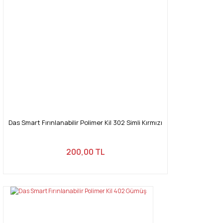
Ürün bilgilerinde hatalar bulunuyor.
Ürün fiyatı diğer sitelerden daha pahalı.
Bu ürüne benzer farklı alternatifler olmalı.
Gönder
Das Smart Fırınlanabilir Polimer Kil 302 Simli Kırmızı
200,00 TL