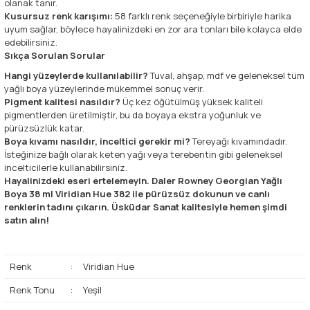
olanak tanır.
Kusursuz renk karışımı:
58 farklı renk seçeneğiyle birbiriyle harika
uyum sağlar, böylece hayalinizdeki en zor ara tonları bile kolayca elde
edebilirsiniz.
Sıkça Sorulan Sorular
Hangi yüzeylerde kullanılabilir?
Tuval, ahşap, mdf ve geleneksel tüm
yağlı boya yüzeylerinde mükemmel sonuç verir.
Pigment kalitesi nasıldır?
Üç kez öğütülmüş yüksek kaliteli
pigmentlerden üretilmiştir, bu da boyaya ekstra yoğunluk ve
pürüzsüzlük katar.
Boya kıvamı nasıldır, inceltici gerekir mi?
Tereyağı kıvamındadır.
İsteğinize bağlı olarak keten yağı veya terebentin gibi geleneksel
incelticilerle kullanabilirsiniz.
Hayalinizdeki eseri ertelemeyin. Daler Rowney Georgian Yağlı
Boya 38 ml Viridian Hue 382 ile pürüzsüz dokunun ve canlı
renklerin tadını çıkarın. Üsküdar Sanat kalitesiyle hemen şimdi
satın alın!
Renk
:
Viridian Hue
Renk Tonu
:
Yeşil