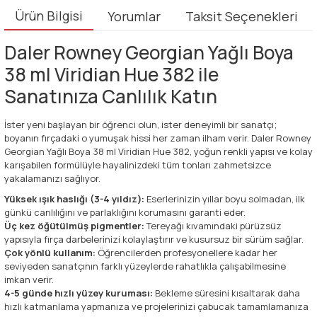
Ürün Bilgisi
Yorumlar
Taksit Seçenekleri
Daler Rowney Georgian Yağlı Boya
38 ml Viridian Hue 382 ile
Sanatınıza Canlılık Katın
İster yeni başlayan bir öğrenci olun, ister deneyimli bir sanatçı;
boyanın fırçadaki o yumuşak hissi her zaman ilham verir. Daler Rowney
Georgian Yağlı Boya 38 ml Viridian Hue 382, yoğun renkli yapısı ve kolay
karışabilen formülüyle hayalinizdeki tüm tonları zahmetsizce
yakalamanızı sağlıyor.
Yüksek ışık haslığı (3-4 yıldız):
Eserlerinizin yıllar boyu solmadan, ilk
günkü canlılığını ve parlaklığını korumasını garanti eder.
Üç kez öğütülmüş pigmentler:
Tereyağı kıvamındaki pürüzsüz
yapısıyla fırça darbelerinizi kolaylaştırır ve kusursuz bir sürüm sağlar.
Çok yönlü kullanım:
Öğrencilerden profesyonellere kadar her
seviyeden sanatçının farklı yüzeylerde rahatlıkla çalışabilmesine
imkan verir.
4-5 günde hızlı yüzey kuruması:
Bekleme süresini kısaltarak daha
hızlı katmanlama yapmanıza ve projelerinizi çabucak tamamlamanıza