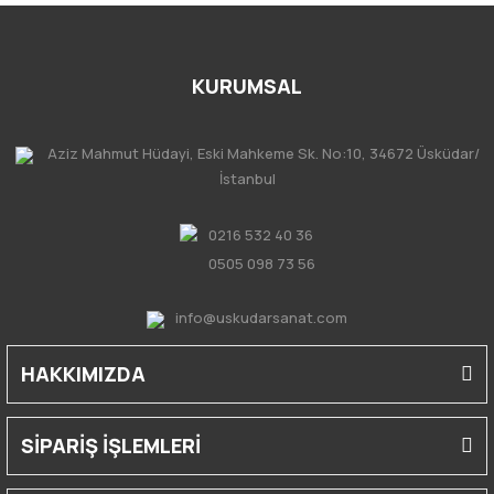
KURUMSAL
Aziz Mahmut Hüdayi, Eski Mahkeme Sk. No:10, 34672 Üsküdar/
İstanbul
0216 532 40 36
0505 098 73 56
info@uskudarsanat.com
HAKKIMIZDA
SİPARİŞ İŞLEMLERİ