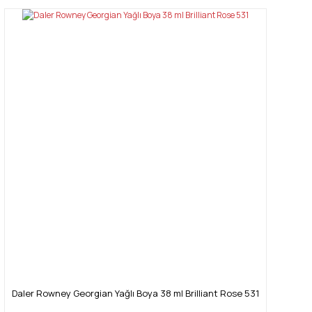
konularda yetersiz gördüğünüz noktaları öneri formunu kullanarak
Bu ürüne ilk yorumu siz yapın!
tarafımıza iletebilirsiniz.
Görüş ve önerileriniz için teşekkür ederiz.
Yorum Yaz
Ürün resmi kalitesiz, bozuk veya görüntülenemiyor.
Ürün açıklamasında eksik bilgiler bulunuyor.
Ürün bilgilerinde hatalar bulunuyor.
Ürün fiyatı diğer sitelerden daha pahalı.
Bu ürüne benzer farklı alternatifler olmalı.
Gönder
Daler Rowney Georgian Yağlı Boya 38 ml Brilliant Rose 531