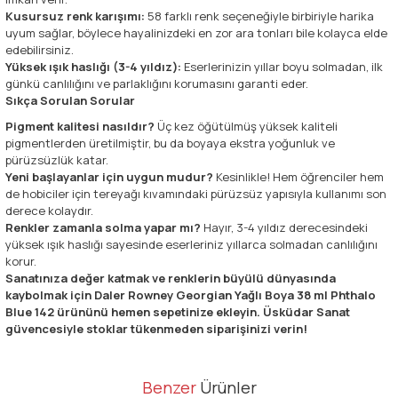
Kusursuz renk karışımı:
58 farklı renk seçeneğiyle birbiriyle harika
uyum sağlar, böylece hayalinizdeki en zor ara tonları bile kolayca elde
edebilirsiniz.
Yüksek ışık haslığı (3-4 yıldız):
Eserlerinizin yıllar boyu solmadan, ilk
günkü canlılığını ve parlaklığını korumasını garanti eder.
Sıkça Sorulan Sorular
Pigment kalitesi nasıldır?
Üç kez öğütülmüş yüksek kaliteli
pigmentlerden üretilmiştir, bu da boyaya ekstra yoğunluk ve
pürüzsüzlük katar.
Yeni başlayanlar için uygun mudur?
Kesinlikle! Hem öğrenciler hem
de hobiciler için tereyağı kıvamındaki pürüzsüz yapısıyla kullanımı son
derece kolaydır.
Renkler zamanla solma yapar mı?
Hayır, 3-4 yıldız derecesindeki
yüksek ışık haslığı sayesinde eserleriniz yıllarca solmadan canlılığını
korur.
Sanatınıza değer katmak ve renklerin büyülü dünyasında
kaybolmak için Daler Rowney Georgian Yağlı Boya 38 ml Phthalo
Blue 142 ürününü hemen sepetinize ekleyin. Üsküdar Sanat
güvencesiyle stoklar tükenmeden siparişinizi verin!
Bu ürünün fiyat bilgisi, resim, ürün açıklamalarında ve diğer
Benzer
Ürünler