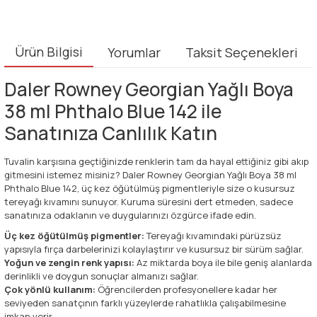
Ürün Bilgisi
Yorumlar
Taksit Seçenekleri
Daler Rowney Georgian Yağlı Boya
38 ml Phthalo Blue 142 ile
Sanatınıza Canlılık Katın
Tuvalin karşısına geçtiğinizde renklerin tam da hayal ettiğiniz gibi akıp
gitmesini istemez misiniz? Daler Rowney Georgian Yağlı Boya 38 ml
Phthalo Blue 142, üç kez öğütülmüş pigmentleriyle size o kusursuz
tereyağı kıvamını sunuyor. Kuruma süresini dert etmeden, sadece
sanatınıza odaklanın ve duygularınızı özgürce ifade edin.
Üç kez öğütülmüş pigmentler:
Tereyağı kıvamındaki pürüzsüz
yapısıyla fırça darbelerinizi kolaylaştırır ve kusursuz bir sürüm sağlar.
Yoğun ve zengin renk yapısı:
Az miktarda boya ile bile geniş alanlarda
derinlikli ve doygun sonuçlar almanızı sağlar.
Çok yönlü kullanım:
Öğrencilerden profesyonellere kadar her
seviyeden sanatçının farklı yüzeylerde rahatlıkla çalışabilmesine
imkan verir.