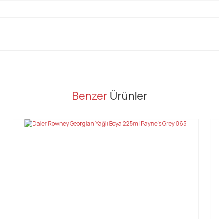
er konularda yetersiz gördüğünüz noktaları öneri formunu kullanarak tarafı
Benzer
Ürünler
Bu ürüne ilk yorumu siz yapın!
Yorum Yaz