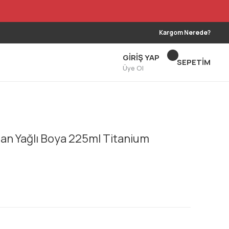
Kargom Nerede?
GİRİŞ YAP
SEPETİM
Üye Ol
an Yağlı Boya 225ml Titanium