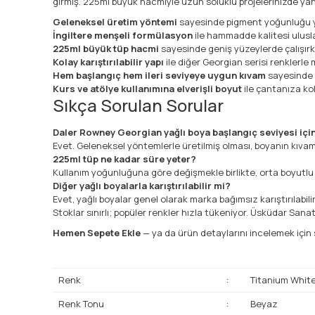
girmiş. 225ml büyük hacmiyle uzun soluklu projelerinizde yan
Geleneksel üretim yöntemi
sayesinde pigment yoğunluğu yük
İngiltere menşeli formülasyon
ile hammadde kalitesi ulusla
225ml büyük tüp hacmi
sayesinde geniş yüzeylerde çalışırke
Kolay karıştırılabilir yapı
ile diğer Georgian serisi renklerle
Hem başlangıç hem ileri seviyeye uygun kıvam
sayesinde ö
Kurs ve atölye kullanımına elverişli boyut
ile çantanıza kol
Sıkça Sorulan Sorular
Daler Rowney Georgian yağlı boya başlangıç seviyesi iç
Evet. Geleneksel yöntemlerle üretilmiş olması, boyanın kıvamın
225ml tüp ne kadar süre yeter?
Kullanım yoğunluğuna göre değişmekle birlikte, orta boyutlu tu
Diğer yağlı boyalarla karıştırılabilir mi?
Evet, yağlı boyalar genel olarak marka bağımsız karıştırılabilir
Stoklar sınırlı; popüler renkler hızla tükeniyor. Üsküdar Sana
Hemen Sepete Ekle
— ya da ürün detaylarını incelemek için 
Renk
:
Titanium Whit
Renk Tonu
:
Beyaz