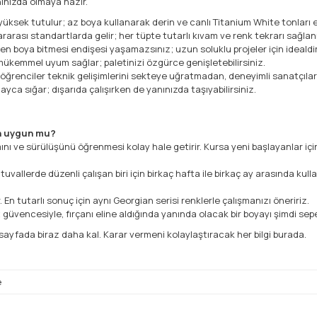
ınızda olmaya hazır.
sek tutulur; az boya kullanarak derin ve canlı Titanium White tonları e
rarası standartlarda gelir; her tüpte tutarlı kıvam ve renk tekrarı sağlanı
n boya bitmesi endişesi yaşamazsınız; uzun soluklu projeler için idealdir
 mükemmel uyum sağlar; paletinizi özgürce genişletebilirsiniz.
ğrenciler teknik gelişimlerini sekteye uğratmadan, deneyimli sanatçılar i
ayca sığar; dışarıda çalışırken de yanınızda taşıyabilirsiniz.
in uygun mu?
ı ve sürülüşünü öğrenmesi kolay hale getirir. Kursa yeni başlayanlar için d
vallerde düzenli çalışan biri için birkaç hafta ile birkaç ay arasında kull
. En tutarlı sonuç için aynı Georgian serisi renklerle çalışmanızı öneririz.
t güvencesiyle, fırçanı eline aldığında yanında olacak bir boyayı şimdi sep
sayfada biraz daha kal. Karar vermeni kolaylaştıracak her bilgi burada.
e