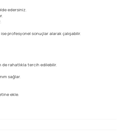
lde edersiniz.
r.
.
se profesyonel sonuçlar alarak çalışabilir.
e rahatlıkla tercih edilebilir.
anım sağlar.
etine ekle.