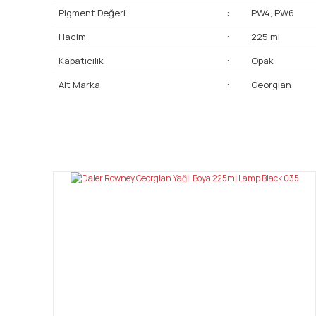
Pigment Değeri
:
PW4, PW6
Hacim
:
225 ml
Kapatıcılık
:
Opak
Alt Marka
:
Georgian
Bu ürünün fiyat bilgisi, resim, ürün açıklamalarında ve diğ
Görüş ve önerileriniz için teşekkür ederiz.
Ürün resmi kalitesiz, bozuk veya görüntülenemiyor.
Ürün açıklamasında eksik bilgiler bulunuyor.
Ürün bilgilerinde hatalar bulunuyor.
Ürün fiyatı diğer sitelerden daha pahalı.
Bu ürüne benzer farklı alternatifler olmalı.