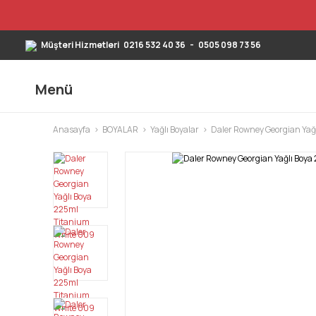
Müşteri Hizmetleri
0216 532 40 36
-
0505 098 73 56
Menü
Anasayfa
BOYALAR
Yağlı Boyalar
Daler Rowney Georgian Yağl