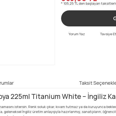
* 105,25 TL den başlayan taksitlerl
G
Yorum Yaz
Tavsiye E
rumlar
Taksit Seçenekle
ya 225ml Titanium White – İngiliz Ka
amasını istersin. Renk soluk çıkar, kıvam tutmaz ya da kuruyunca beklediği
geleneksel İngiliz üretim anlayışıyla hazırlanmış; sanatçıların, öğrencile