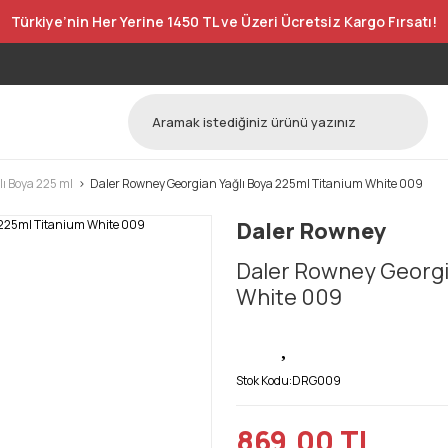
Türkiye’nin Her Yerine 1450 TL ve Üzeri Ücretsiz Kargo Fırsatı!
ı Boya 225 ml
Daler Rowney Georgian Yağlı Boya 225ml Titanium White 009
Daler Rowney
Daler Rowney Georgi
White 009
Stok Kodu:
DRG009
869,00 TL