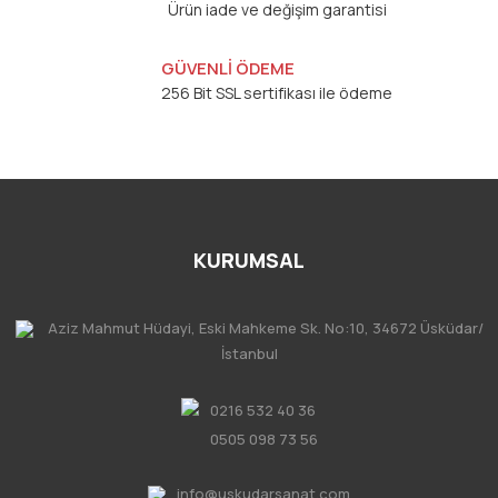
Ürün iade ve değişim garantisi
GÜVENLİ ÖDEME
256 Bit SSL sertifikası ile ödeme
KURUMSAL
Aziz Mahmut Hüdayi, Eski Mahkeme Sk. No:10, 34672 Üsküdar/
İstanbul
0216 532 40 36
0505 098 73 56
info@uskudarsanat.com