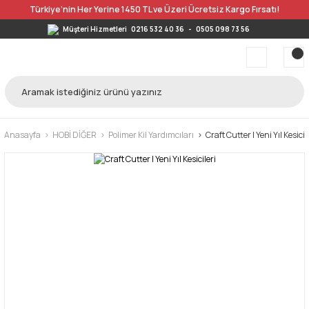
Türkiye’nin Her Yerine 1450 TL ve Üzeri Ücretsiz Kargo Fırsatı!
Müşteri Hizmetleri
0216 532 40 36
-
0505 098 73 56
Anasayfa
HOBİ DİĞER
Polimer Kil Yardımcıları
Craft Cutter | Yeni Yıl Kesicil