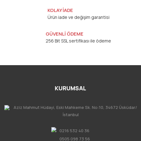
KOLAY İADE
Ürün iade ve değişim garantisi
GÜVENLİ ÖDEME
256 Bit SSL sertifikası ile ödeme
KURUMSAL
Aziz Mahmut Hüdayi, Eski Mahkeme Sk. No:10, 34672 Üsküdar/
İstanbul
0216 532 40 36
0505 098 73 56