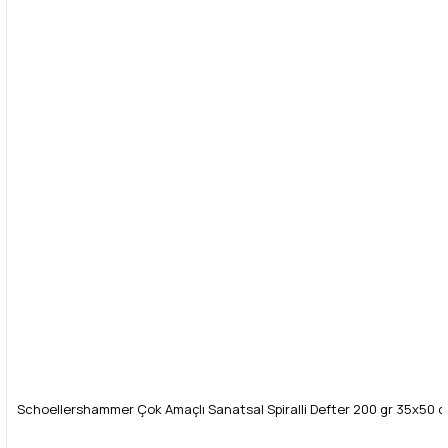
Ürün fiyatı diğer sitelerden daha pahalı.
Bu ürüne benzer farklı alternatifler olmalı.
Gönder
Schoellershammer Çok Amaçlı Sanatsal Spiralli Defter 200 gr 35x50 c