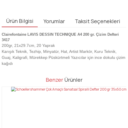
Ürün Bilgisi
Yorumlar
Taksit Seçenekleri
Clairefontaine LAVIS DESSIN TECHNIQUE A4 200 gr. Çizim Defteri
3417
200gr, 21x29.7cm, 20 Yaprak
Karışık Teknik, Tezhip, Minyatür, Hat, Artist Markör, Kuru Teknik,
Guaj, Kaligrafi, Mürekkep Püskürtmeli Yazıcılar için ince dokulu çizim
kağıdı
Bu ürünün fiyat bilgisi, resim, ürün açıklamalarında ve diğer
Benzer
Ürünler
konularda yetersiz gördüğünüz noktaları öneri formunu kullanarak
Bu ürüne ilk yorumu siz yapın!
tarafımıza iletebilirsiniz.
Görüş ve önerileriniz için teşekkür ederiz.
Yorum Yaz
Ürün resmi kalitesiz, bozuk veya görüntülenemiyor.
Ürün açıklamasında eksik bilgiler bulunuyor.
Ürün bilgilerinde hatalar bulunuyor.