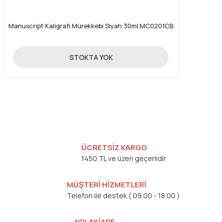
Manuscript Kaligrafi Mürekkebi Siyah 30ml MC0201CB
50,17 TL
STOKTA YOK
ÜCRETSİZ KARGO
1450 TL ve üzeri geçerlidir
MÜŞTERİ HİZMETLERİ
Telefon ile destek ( 09.00 - 18.00 )
KOLAY İADE