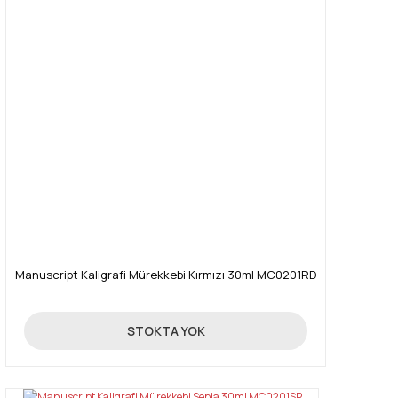
Manuscript Kaligrafi Mürekkebi Kırmızı 30ml MC0201RD
225,00 TL
STOKTA YOK