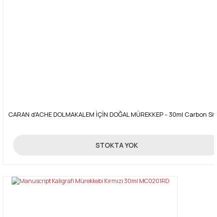
CARAN d'ACHE DOLMAKALEM İÇİN DOĞAL MÜREKKEP - 30ml Carbon Si
59,80 TL
STOKTA YOK