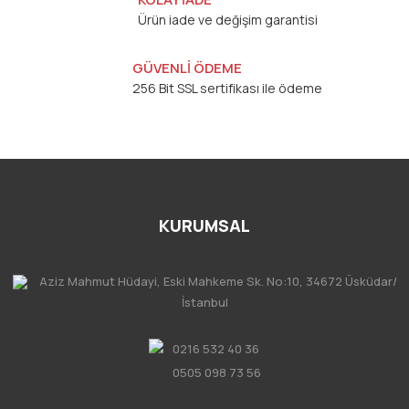
Ürün iade ve değişim garantisi
GÜVENLİ ÖDEME
256 Bit SSL sertifikası ile ödeme
KURUMSAL
Aziz Mahmut Hüdayi, Eski Mahkeme Sk. No:10, 34672 Üsküdar/
İstanbul
0216 532 40 36
0505 098 73 56