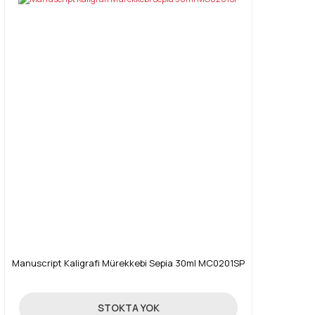
Manuscript Kaligrafi Mürekkebi Sepia 30ml MC0201SP
50,17 TL
STOKTA YOK