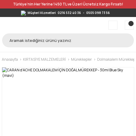
Türkiye’nin Her Yerine 1450 TL ve Üzeri Ücretsiz Kargo Fırsatı!
Müşteri Hizmetleri
0216 532 40 36
-
0505 098 73 56
Anasayfa
KIRTASİYE MALZEMELERİ
Mürekkepler
Dolmakalem Mürekkep v