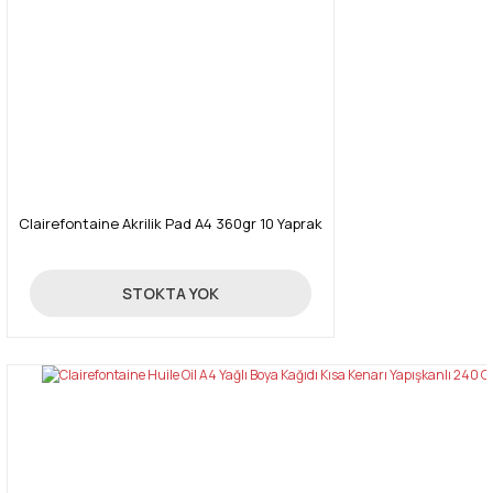
Clairefontaine Akrilik Pad A4 360gr 10 Yaprak
260,00 TL
STOKTA YOK