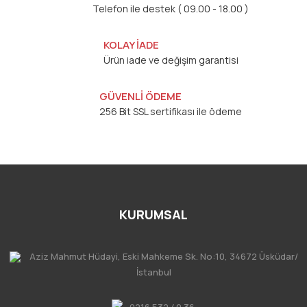
Telefon ile destek ( 09.00 - 18.00 )
KOLAY İADE
Ürün iade ve değişim garantisi
GÜVENLİ ÖDEME
256 Bit SSL sertifikası ile ödeme
KURUMSAL
Aziz Mahmut Hüdayi, Eski Mahkeme Sk. No:10, 34672 Üsküdar/
İstanbul
0216 532 40 36