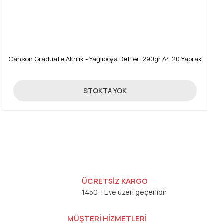
Canson Graduate Akrilik - Yağlıboya Defteri 290gr A4 20 Yaprak
588,00 TL
STOKTA YOK
ÜCRETSİZ KARGO
1450 TL ve üzeri geçerlidir
MÜŞTERİ HİZMETLERİ