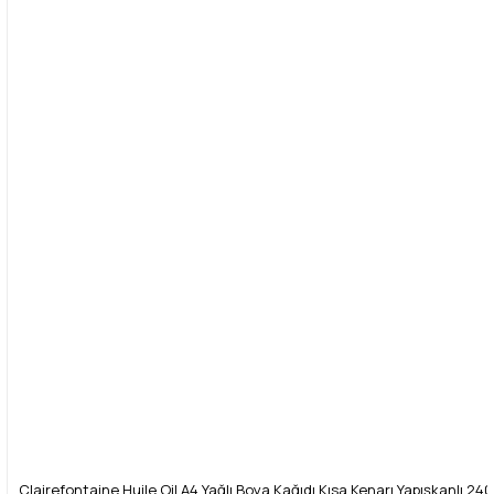
Clairefontaine Huile Oil A4 Yağlı Boya Kağıdı Kısa Kenarı Yapışkanlı 240