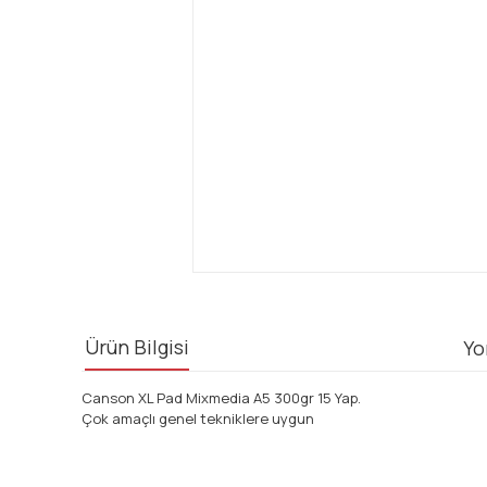
Ürün Bilgisi
Yo
Canson XL Pad Mixmedia A5 300gr 15 Yap.
Çok amaçlı genel tekniklere uygun
Bu ürünün fiyat bilgisi, resim, ürün açıklamalarında ve diğ