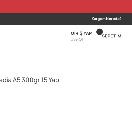
Kargom Nerede?
GİRİŞ YAP
SEPETİM
Üye Ol
dia A5 300gr 15 Yap.
!