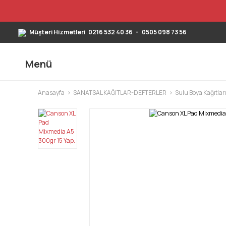
Müşteri Hizmetleri
0216 532 40 36
-
0505 098 73 56
Menü
Anasayfa
SANATSAL KAĞITLAR-DEFTERLER
Sulu Boya Kağıtları