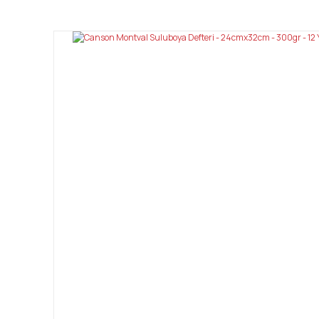
Görüş ve önerileriniz için teşekkür ederiz.
Ürün resmi kalitesiz, bozuk veya görüntülenemiyor.
Ürün açıklamasında eksik bilgiler bulunuyor.
Ürün bilgilerinde hatalar bulunuyor.
Ürün fiyatı diğer sitelerden daha pahalı.
Bu ürüne benzer farklı alternatifler olmalı.