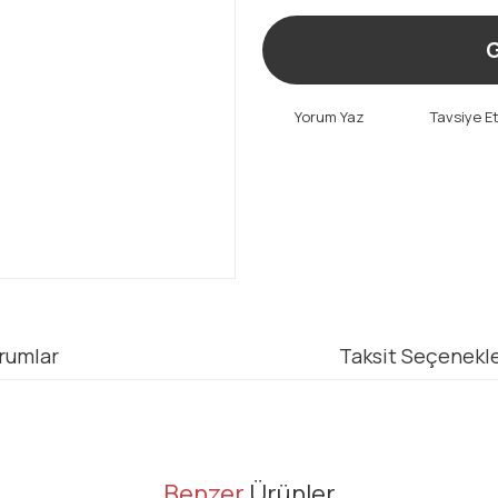
G
Yorum Yaz
Tavsiye E
rumlar
Taksit Seçenekle
er konularda yetersiz gördüğünüz noktaları öneri formunu kullanarak tarafı
Benzer
Ürünler