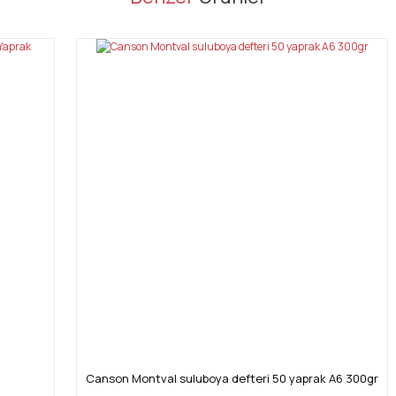
Bu ürüne ilk yorumu siz yapın!
Yorum Yaz
Gönder
Canson Montval suluboya defteri 50 yaprak A6 300gr