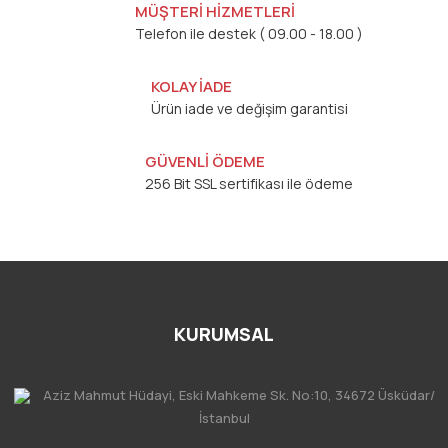
MÜŞTERİ HİZMETLERİ
Telefon ile destek ( 09.00 - 18.00 )
KOLAY İADE
Ürün iade ve değişim garantisi
GÜVENLİ ÖDEME
256 Bit SSL sertifikası ile ödeme
KURUMSAL
Aziz Mahmut Hüdayi, Eski Mahkeme Sk. No:10, 34672 Üsküdar/
İstanbul