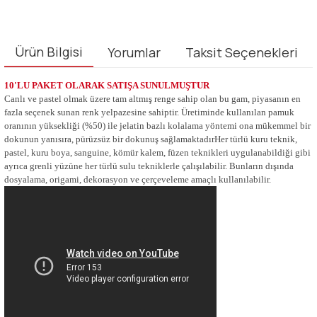
Ürün Bilgisi
Yorumlar
Taksit Seçenekleri
10'LU PAKET OLARAK SATIŞA SUNULMUŞTUR
Canlı ve pastel olmak üzere tam altmış renge sahip olan bu gam, piyasanın en
fazla seçenek sunan renk yelpazesine sahiptir. Üretiminde kullanılan pamuk
oranının yüksekliği (%50) ile jelatin bazlı kolalama yöntemi ona mükemmel bir
dokunun yanısıra, pürüzsüz bir dokunuş sağlamaktadırHer türlü kuru teknik,
pastel, kuru boya, sanguine, kömür kalem, füzen teknikleri uygulanabildiği gibi
ayrıca grenli yüzüne her türlü sulu tekniklerle çalışılabilir. Bunların dışında
dosyalama, origami, dekorasyon ve çerçeveleme amaçlı kullanılabilir.