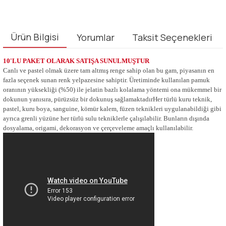
Ürün Bilgisi
Yorumlar
Taksit Seçenekleri
10'LU PAKET OLARAK SATIŞA SUNULMUŞTUR
Canlı ve pastel olmak üzere tam altmış renge sahip olan bu gam, piyasanın en
fazla seçenek sunan renk yelpazesine sahiptir. Üretiminde kullanılan pamuk
oranının yüksekliği (%50) ile jelatin bazlı kolalama yöntemi ona mükemmel bir
dokunun yanısıra, pürüzsüz bir dokunuş sağlamaktadırHer türlü kuru teknik,
pastel, kuru boya, sanguine, kömür kalem, füzen teknikleri uygulanabildiği gibi
ayrıca grenli yüzüne her türlü sulu tekniklerle çalışılabilir. Bunların dışında
dosyalama, origami, dekorasyon ve çerçeveleme amaçlı kullanılabilir.