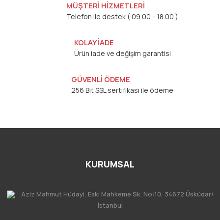
MÜŞTERİ HİZMETLERİ
Telefon ile destek ( 09.00 - 18.00 )
KOLAY İADE
Ürün iade ve değişim garantisi
GÜVENLİ ÖDEME
256 Bit SSL sertifikası ile ödeme
KURUMSAL
Aziz Mahmut Hüdayi, Eski Mahkeme Sk. No:10, 34672 Üsküdar/
İstanbul